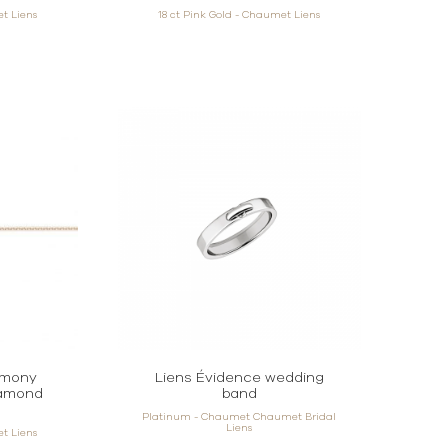
et Liens
18 ct Pink Gold - Chaumet Liens
rmony
Liens Évidence wedding
iamond
band
Platinum - Chaumet Chaumet Bridal
Liens
et Liens