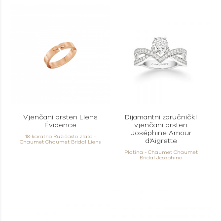
Vjenčani prsten Liens
Dijamantni zaručnički
Évidence
vjenčani prsten
Joséphine Amour
18-karatno Ružičasto zlato -
d’Aigrette
Chaumet Chaumet Bridal Liens
Platina - Chaumet Chaumet
Bridal Joséphine