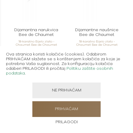
Dijamantna narukvica
Dijamantne naušnice
Bee de Chaumet
Bee de Chaumet
18-karatno Bijelo zlato -
18-karatno Bijelo zlato -
Chaumet Bee de Chaumet
Chaumet Bee de Chaumet
Ova stranica koristi kolačiće (cookies). Odabirom
PRIHVAĆAM slažete se s korištenjem kolačića za koje je
potrebna Vaša suglasnost. Za konfiguraciju kolačića
odaberi PRILAGODI ili pročitaj
Politiku zaštite osobnih
podataka
.
NE PRIHVAĆAM
PRIHVAĆAM
PRILAGODI
Dijamantni zaručnički
Dijamantna ogrlica