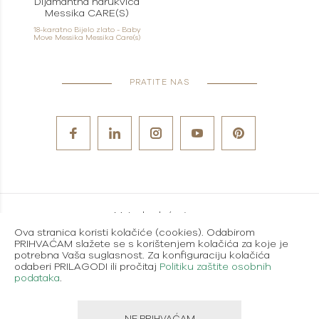
Dijamantna narukvica
Messika CARE(S)
18-karatno Bijelo zlato - Baby
Move Messika Messika Care(s)
PRATITE NAS
Metode plaćanja
Ova stranica koristi kolačiće (cookies). Odabirom
Karijere
PRIHVAĆAM slažete se s korištenjem kolačića za koje je
potrebna Vaša suglasnost. Za konfiguraciju kolačića
Uvjeti korištenja
odaberi PRILAGODI ili pročitaj
Politiku zaštite osobnih
podataka
.
Politika zaštite osobnih podataka