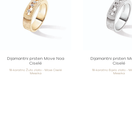
Dijamantni prsten Move Noa
Dijamantni prsten 
Ciselé
Ciselé
18-karatno Žuto zlato - Move Ciselé
18-karatno Bijelo zlato - M
Messika
Messika