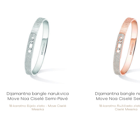
Dijamantna bangle narukvica
Dijamantna bangle n
Move Noa Ciselé Semi-Pavé
Move Noa Ciselé Se
18-karatno Bijelo zlato - Move Ciselé
18-karatno Ružičasto zla
Messika
Ciselé Messika