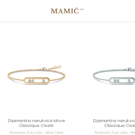
Dijamantna narukvica Move
Dijamantna narukvi
Classique Ciselé
Classique Cise
18-karatno Žuto zlato - Move Ciselé
18-karatno Žuto zlato - Mo