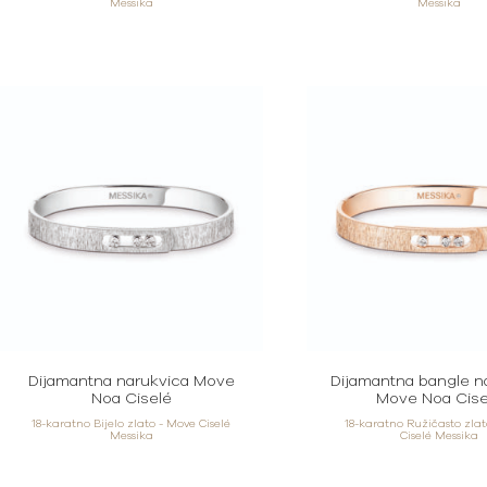
Messika
Messika
Dijamantna narukvica Move
Dijamantna bangle n
Noa Ciselé
Move Noa Cise
18-karatno Bijelo zlato - Move Ciselé
18-karatno Ružičasto zla
Messika
Ciselé Messika