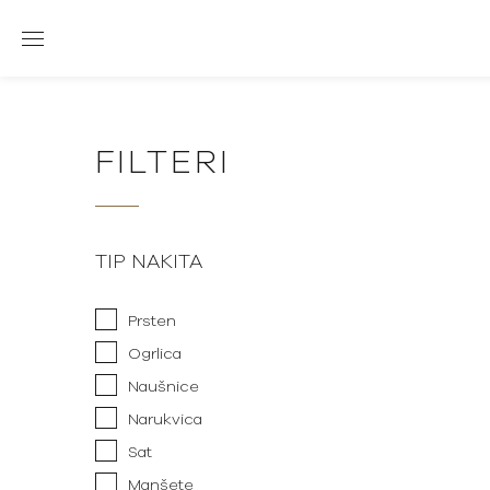
FILTERI
TIP NAKITA
Prsten
Ogrlica
Naušnice
Narukvica
Sat
Manšete