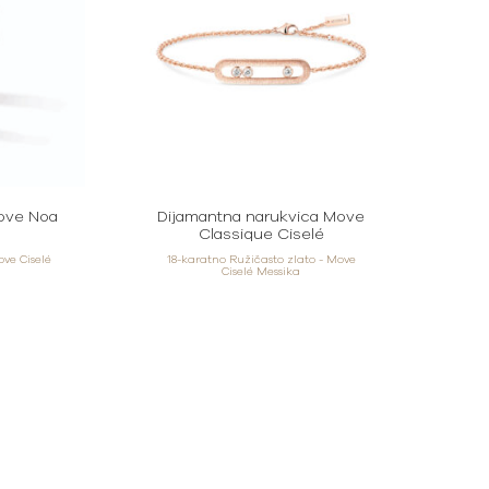
Move Noa
Dijamantna narukvica Move
Classique Ciselé
ove Ciselé
18-karatno Ružičasto zlato - Move
Ciselé Messika