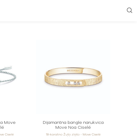
ca Move
Dijamantna bangle narukvica
lé
Move Noa Ciselé
ve Ciselé
18-karatno Žuto zlato - Move Ciselé