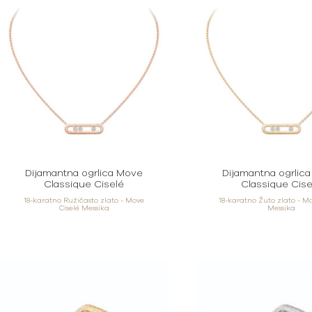
Dijamantna ogrlica Move
Dijamantna ogrlic
Classique Ciselé
Classique Cise
18-karatno Ružičasto zlato - Move
18-karatno Žuto zlato - Mo
Ciselé Messika
Messika