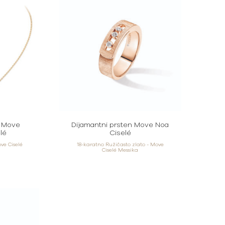
a Move
Dijamantni prsten Move Noa
lé
Ciselé
ve Ciselé
18-karatno Ružičasto zlato - Move
Ciselé Messika