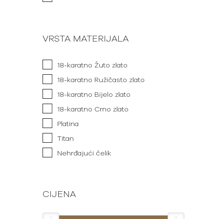
VRSTA MATERIJALA
18-karatno Žuto zlato
18-karatno Ružičasto zlato
18-karatno Bijelo zlato
18-karatno Crno zlato
Platina
Titan
Nehrđajući čelik
CIJENA