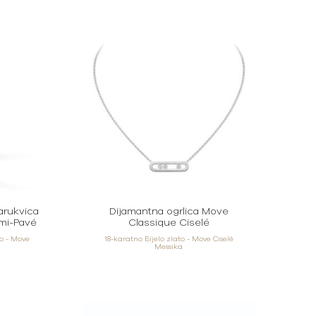
arukvica
Dijamantna ogrlica Move
mi-Pavé
Classique Ciselé
to - Move
18-karatno Bijelo zlato - Move Ciselé
Messika