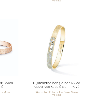
Messika
arukvica
Dijamantna bangle narukvica
lé
Move Noa Ciselé Semi-Pavé
to - Move
18-karatno Žuto zlato - Move Ciselé
Messika