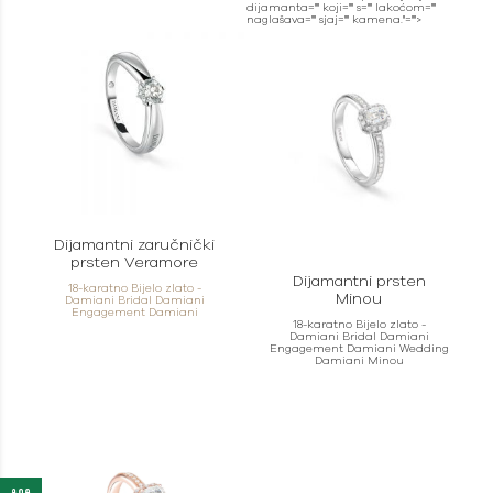
dijamanta="" koji="" s="" lakoćom=""
naglašava="" sjaj="" kamena."="">
Dijamantni zaručnički
prsten Veramore
Dijamantni prsten
18-karatno Bijelo zlato -
Minou
Damiani Bridal Damiani
Engagement Damiani
18-karatno Bijelo zlato -
Damiani Bridal Damiani
Engagement Damiani Wedding
Damiani Minou