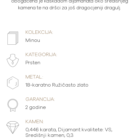
obogaćena je kaskadom dijamanata oko središnjeg
kamena te na dršci za još dragocjeniji dragulj.
KOLEKCIJA:
Minou
KATEGORIJA:
Prsten
METAL:
18-karatno Ružičasto zlato
GARANCIJA:
2 godine
KAMEN:
0,446 karata, Dijamant kvalitete: VS,
Središnji kamen; 0,3