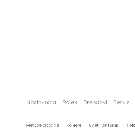
Naslovnica
Rolex
Brendovi
Servis
Metode plaćanja
Karijere
Uvjeti korištenja
Poli