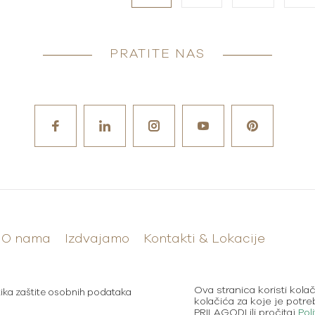
PRATITE NAS
O nama
Izdvajamo
Kontakti & Lokacije
Ova stranica koristi kol
tika zaštite osobnih podataka
kolačića za koje je potr
PRILAGODI ili pročitaj
Pol