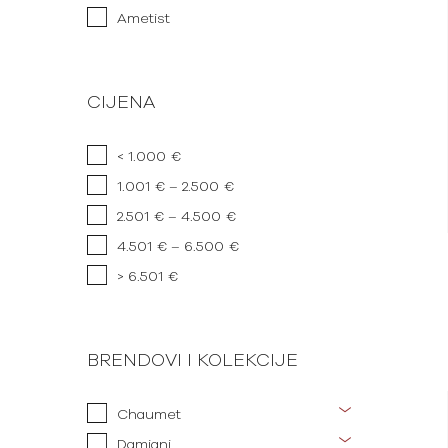
Ametist
CIJENA
< 1.000 €
1.001 € – 2.500 €
2.501 € – 4.500 €
4.501 € – 6.500 €
> 6.501 €
BRENDOVI I KOLEKCIJE
Chaumet
Damiani