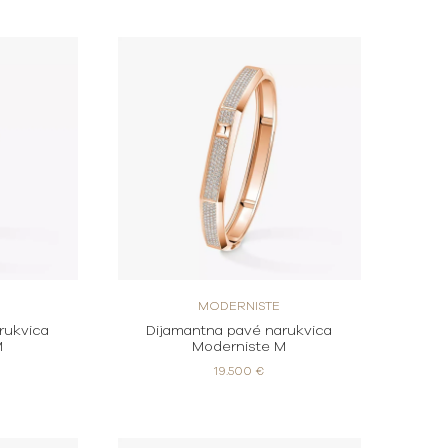
MODERNISTE
rukvica
Dijamantna pavé narukvica
M
Moderniste M
19.500 €