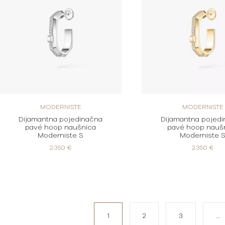
MODERNISTE
MODERNISTE
Dijamantna pojedinačna
Dijamantna pojed
pavé hoop naušnica
pavé hoop nauš
Moderniste S
Moderniste 
2.350 €
2.350 €
1
2
3
…