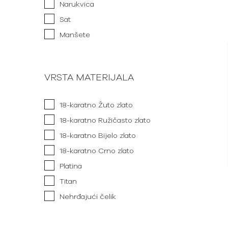
Narukvica
Sat
Manšete
VRSTA MATERIJALA
18-karatno Žuto zlato
18-karatno Ružičasto zlato
18-karatno Bijelo zlato
18-karatno Crno zlato
Platina
Titan
Nehrđajući čelik