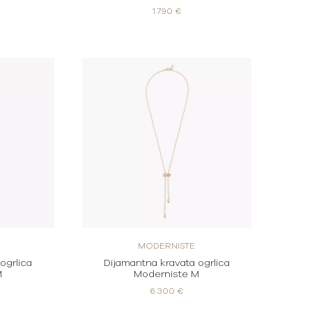
1.790 €
MODERNISTE
ogrlica
Dijamantna kravata ogrlica
M
Moderniste M
6.300 €