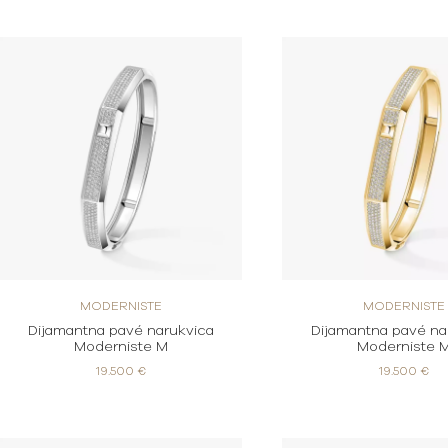
MODERNISTE
MODERNISTE
Dijamantna pavé narukvica
Dijamantna pavé na
Moderniste M
Moderniste 
19.500 €
19.500 €