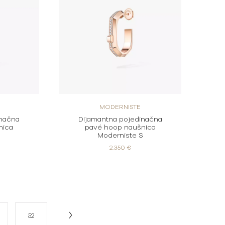
MODERNISTE
inačna
Dijamantna pojedinačna
nica
pavé hoop naušnica
S
Moderniste S
2.350 €
52