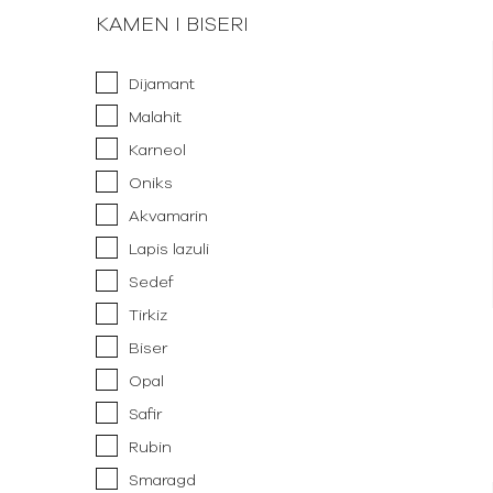
KAMEN I BISERI
Dijamant
Malahit
Karneol
Oniks
Akvamarin
Lapis lazuli
Sedef
Tirkiz
Biser
Opal
Safir
Rubin
Smaragd