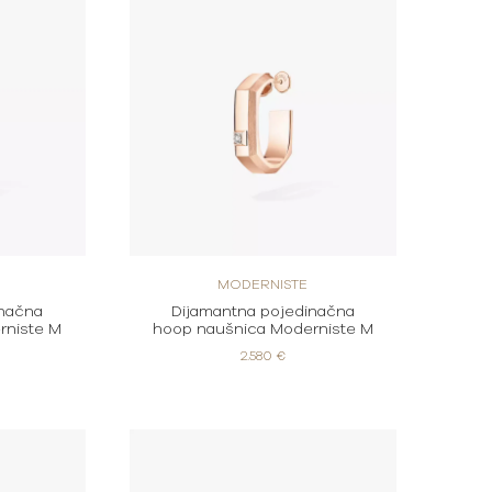
MODERNISTE
inačna
Dijamantna pojedinačna
rniste M
hoop naušnica Moderniste M
2.580 €