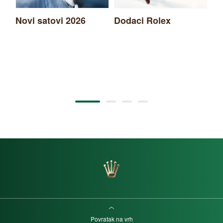
Novi satovi 2026
Dodaci Rolex
Ro
Povratak na vrh