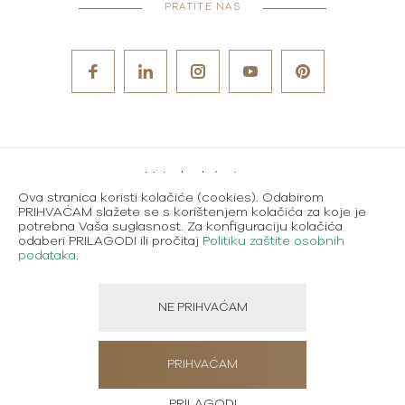
PRATITE NAS
Metode plaćanja
Ova stranica koristi kolačiće (cookies). Odabirom
Karijere
PRIHVAĆAM slažete se s korištenjem kolačića za koje je
potrebna Vaša suglasnost. Za konfiguraciju kolačića
Uvjeti korištenja
odaberi PRILAGODI ili pročitaj
Politiku zaštite osobnih
podataka
.
Politika zaštite osobnih podataka
NE PRIHVAĆAM
Created using magic by
Social Wizard
PRIHVAĆAM
PRILAGODI