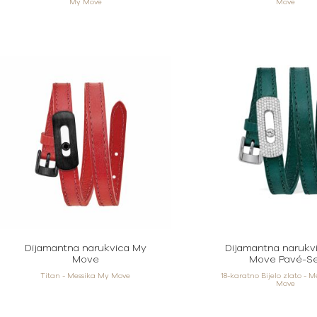
My Move
Move
Dijamantna narukvica My
Dijamantna narukv
Move
Move Pavé-Se
Titan - Messika My Move
18-karatno Bijelo zlato - 
Move