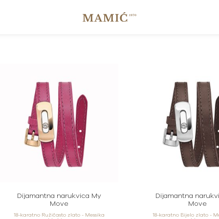
Dijamantna narukvica My
Dijamantna narukv
Move
Move
18-karatno Ružičasto zlato - Messika
18-karatno Bijelo zlato - 