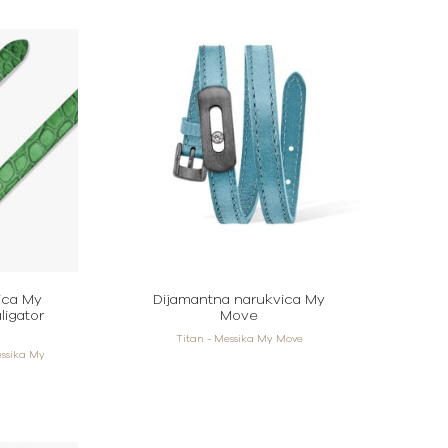
ica My
Dijamantna narukvica My
igator
Move
Titan - Messika My Move
essika My