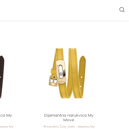
ica My
Dijamantna narukvica My
Move
Messika My
18-karatno Žuto zlato - Messika My