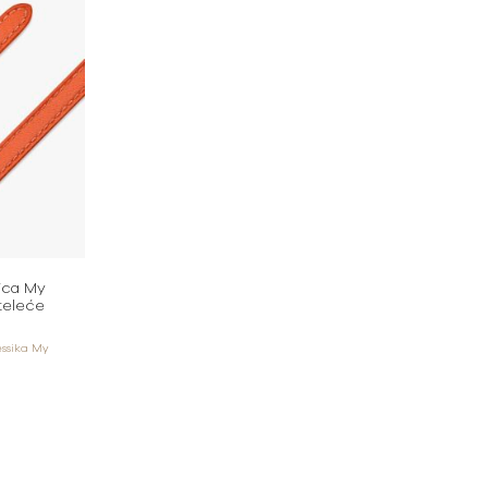
ica My
teleće
essika My