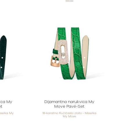
Move
ica My
Dijamantna narukvica My
t
Move Pavé-Set
Messika My
18-karatno Ružičasto zlato - Messika
My Move