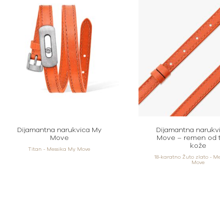
Dijamantna narukvica My
Dijamantna narukv
Move
Move – remen od 
kože
Titan - Messika My Move
18-karatno Žuto zlato - M
Move