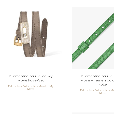
Dijamantna narukvica My
Dijamantna narukv
Move Pavé-Set
Move – remen od al
kože
18-karatno Žuto zlato - Messika My
Move
18-karatno Žuto zlato - M
Move