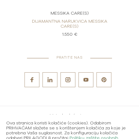
MESSIKA CARE(S)
ESSIKA
DIJAMANTNA NARUKVICA MESSIKA
DIJAM
CARE(S)
1.550 €
PRATITE NAS
Metode plaćanja
Ova stranica koristi kolačiće (cookies). Odabirom
Karijere
PRIHVAĆAM slažete se s korištenjem kolačića za koje je
potrebna Vaša suglasnost. Za konfiguraciju kolačića
Uvjeti korištenja
odaberi PRILAGODI ili pročitaj
Politiku zaštite osobnih