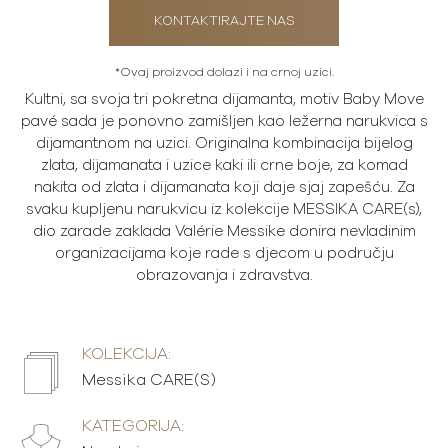
KONTAKTIRAJTE NAS
*Ovaj proizvod dolazi i na crnoj uzici.
Kultni, sa svoja tri pokretna dijamanta, motiv Baby Move
pavé sada je ponovno zamišljen kao ležerna narukvica s
dijamantnom na uzici. Originalna kombinacija bijelog
zlata, dijamanata i uzice kaki ili crne ​​boje, za komad
nakita od zlata i dijamanata koji daje sjaj zapešću. Za
svaku kupljenu narukvicu iz kolekcije MESSIKA CARE(s),
dio zarade zaklada Valérie Messike donira nevladinim
organizacijama koje rade s djecom u području
obrazovanja i zdravstva.
KOLEKCIJA:
Messika CARE(S)
KATEGORIJA: