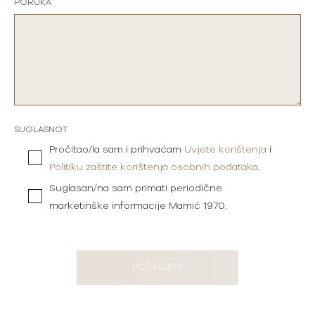
PORUKA
SUGLASNOT
Pročitao/la sam i prihvaćam
Uvjete korištenja
i
Politiku zaštite korištenja osobnih podataka
.
Suglasan/na sam primati periodične
marketinške informacije Mamić 1970.
POŠALJITE