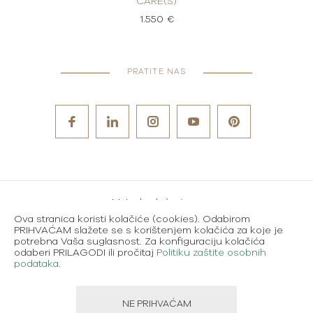
CARE(S)
1.550 €
PRATITE NAS
Metode plaćanja
Ova stranica koristi kolačiće (cookies). Odabirom
Karijere
PRIHVAĆAM slažete se s korištenjem kolačića za koje je
potrebna Vaša suglasnost. Za konfiguraciju kolačića
Uvjeti korištenja
odaberi PRILAGODI ili pročitaj
Politiku zaštite osobnih
podataka
.
Politika zaštite osobnih podataka
NE PRIHVAĆAM