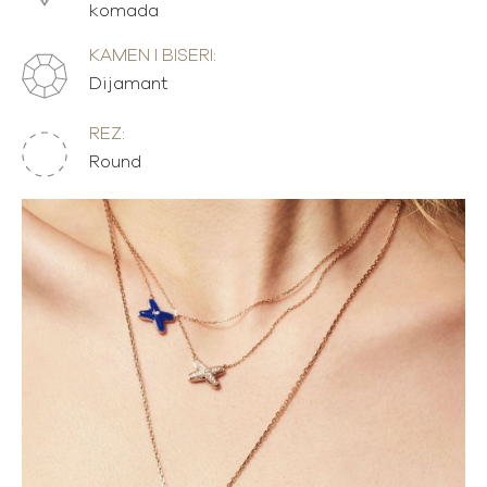
komada
KAMEN I BISERI:
Dijamant
REZ:
Round