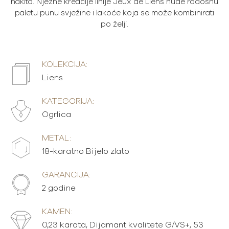
nakita. Nježne kreacije linije Jeux de Liens nude radosnu
paletu punu svježine i lakoće koja se može kombinirati
po želji.
KOLEKCIJA:
Liens
KATEGORIJA:
Ogrlica
METAL:
18-karatno Bijelo zlato
GARANCIJA:
2 godine
KAMEN:
0,23 karata, Dijamant kvalitete G/VS+, 53