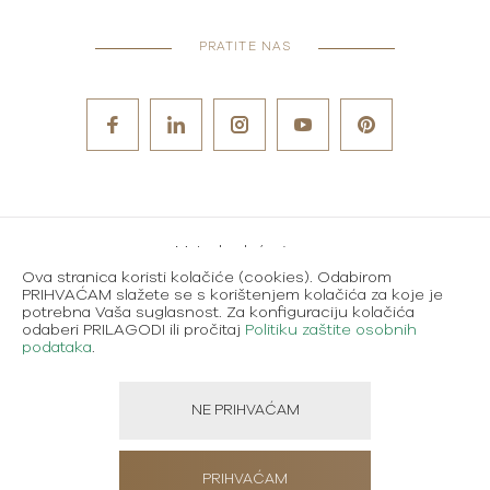
PRATITE NAS
Metode plaćanja
Ova stranica koristi kolačiće (cookies). Odabirom
Karijere
PRIHVAĆAM slažete se s korištenjem kolačića za koje je
potrebna Vaša suglasnost. Za konfiguraciju kolačića
Uvjeti korištenja
odaberi PRILAGODI ili pročitaj
Politiku zaštite osobnih
podataka
.
Politika zaštite osobnih podataka
NE PRIHVAĆAM
Created using magic by
Social Wizard
PRIHVAĆAM