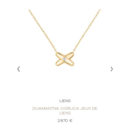
LIENS
UX DE
DIJAMANTNA OGRLICA JEUX DE
DIJA
LIENS
2.870 €