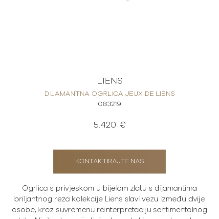
LIENS
DIJAMANTNA OGRLICA JEUX DE LIENS
083219
5.420 €
KONTAKTIRAJTE NAS
Ogrlica s privjeskom u bijelom zlatu s dijamantima
briljantnog reza kolekcije Liens slavi vezu između dvije
osobe, kroz suvremenu reinterpretaciju sentimentalnog