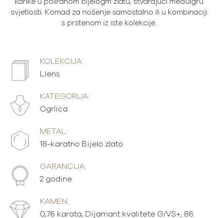
karike u poliranom bijelogm zlatu, stvarajući međuigru
svjetlosti. Komad za nošenje samostalno ili u kombinaciji
s prstenom iz iste kolekcije.
KOLEKCIJA:
Liens
KATEGORIJA:
Ogrlica
METAL:
18-karatno Bijelo zlato
GARANCIJA:
2 godine
KAMEN:
0,76 karata, Dijamant kvalitete G/VS+, 86