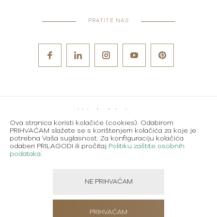
PRATITE NAS
Metode plaćanja
Ova stranica koristi kolačiće (cookies). Odabirom
Karijere
PRIHVAĆAM slažete se s korištenjem kolačića za koje je
potrebna Vaša suglasnost. Za konfiguraciju kolačića
Uvjeti korištenja
odaberi PRILAGODI ili pročitaj
Politiku zaštite osobnih
podataka
.
Politika zaštite osobnih podataka
NE PRIHVAĆAM
Created using magic by
Social Wizard
PRIHVAĆAM