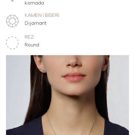
komada
KAMEN I BISERI:
Dijamant
REZ:
Round