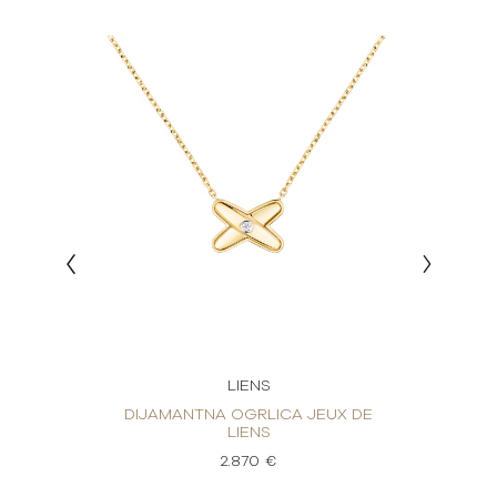
LIENS
UX DE
DIJAMANTNA OGRLICA JEUX DE
DIJA
LIENS
2.870 €