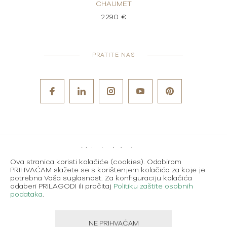
CHAUMET
CH
2.290 €
PRATITE NAS
Metode plaćanja
Ova stranica koristi kolačiće (cookies). Odabirom
Karijere
PRIHVAĆAM slažete se s korištenjem kolačića za koje je
potrebna Vaša suglasnost. Za konfiguraciju kolačića
Uvjeti korištenja
odaberi PRILAGODI ili pročitaj
Politiku zaštite osobnih
podataka
.
Politika zaštite osobnih podataka
NE PRIHVAĆAM