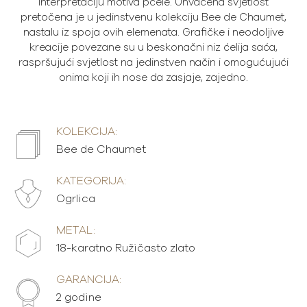
interpretaciju motiva pčele. Uhvaćena svjetlost
pretočena je u jedinstvenu kolekciju Bee de Chaumet,
nastalu iz spoja ovih elemenata. Grafičke i neodoljive
kreacije povezane su u beskonačni niz ćelija saća,
raspršujući svjetlost na jedinstven način i omogućujući
onima koji ih nose da zasjaje, zajedno.
KOLEKCIJA:
Bee de Chaumet
KATEGORIJA:
Ogrlica
METAL:
18-karatno Ružičasto zlato
GARANCIJA:
2 godine