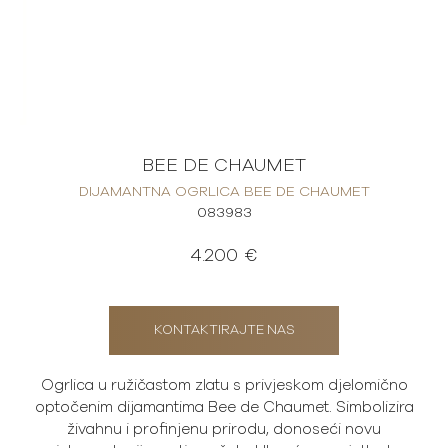
BEE DE CHAUMET
DIJAMANTNA OGRLICA BEE DE CHAUMET
083983
4.200 €
KONTAKTIRAJTE NAS
Ogrlica u ružičastom zlatu s privjeskom djelomično
optočenim dijamantima Bee de Chaumet. Simbolizira
živahnu i profinjenu prirodu, donoseći novu