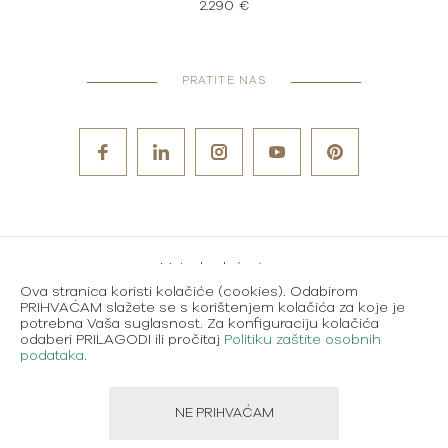
2.290 €
PRATITE NAS
Metode plaćanja
Ova stranica koristi kolačiće (cookies). Odabirom
Karijere
PRIHVAĆAM slažete se s korištenjem kolačića za koje je
potrebna Vaša suglasnost. Za konfiguraciju kolačića
Uvjeti korištenja
odaberi PRILAGODI ili pročitaj
Politiku zaštite osobnih
podataka
.
Politika zaštite osobnih podataka
NE PRIHVAĆAM