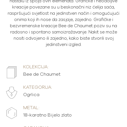
nastalu iz spoja ovih elemenata. Grafičke i neodoljive
kreacije povezane su u beskonačni niz ćelija saća,
raspršujući svjetlost na jedinstven način i omogućujući
onima koji ih nose da zasjaje, zajedno. Grafičke i
bezvremenske kreacije Bee de Chaumet poziv su na
radosno i spontano samoizražavanje. Nakit se može
nositi odvojeno ili zajedno, kako biste stvorili svoj
jedinstveni izgled.
KOLEKCIJA:
Bee de Chaumet
KATEGORIJA:
Ogrlica
METAL:
18-karatno Bijelo zlato