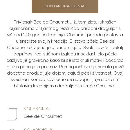
KONTAKTIRAJTE NAS
Privjesak Bee de Chaumet u žutom zlatu, ukrašen
dijamantima briljantnog reza. Kao prirodni draguljar s
više od 240 godina tradicije, Chaumet prirodu postavlja
u središte svojih kreacija. Blistava pčela Bee de
Chaumet oživljena je u punom sjaju. Svaki završni detalj
doprinosi realističnom izgledu insekta: tijelo pčele
pažljivo je gravirano kako bi se istaknuli motivi i dočarao
njezin pahuljasti premaz. Pomni postav dijamanata pavé
dodatno produbljuje dojam, dajući pčeli životnost. Ovaj
svestrani komad savršeno se nadopunjuje s ostalim
blistavim kreacijama draguljarske kuće Chaumet.
KOLEKCIJA:
Bee de Chaumet
KATEGORIJA: