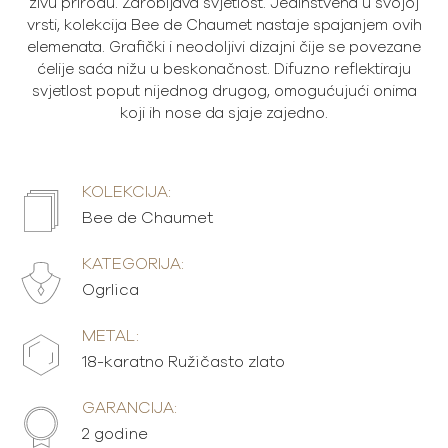
živu prirodu. Zarobljava svjetlost. Jedinstvena u svojoj
vrsti, kolekcija Bee de Chaumet nastaje spajanjem ovih
elemenata. Grafički i neodoljivi dizajni čije se povezane
ćelije saća nižu u beskonačnost. Difuzno reflektiraju
svjetlost poput nijednog drugog, omogućujući onima
koji ih nose da sjaje zajedno.
KOLEKCIJA:
Bee de Chaumet
KATEGORIJA:
Ogrlica
METAL:
18-karatno Ružičasto zlato
GARANCIJA:
2 godine