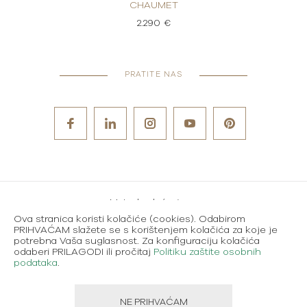
CHAUMET
CH
2.290 €
PRATITE NAS
Metode plaćanja
Ova stranica koristi kolačiće (cookies). Odabirom
Karijere
PRIHVAĆAM slažete se s korištenjem kolačića za koje je
potrebna Vaša suglasnost. Za konfiguraciju kolačića
Uvjeti korištenja
odaberi PRILAGODI ili pročitaj
Politiku zaštite osobnih
podataka
.
Politika zaštite osobnih podataka
NE PRIHVAĆAM