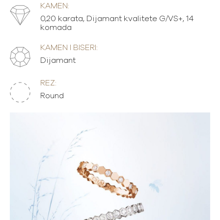
KAMEN:
0,20 karata, Dijamant kvalitete G/VS+, 14
komada
KAMEN I BISERI:
Dijamant
REZ:
Round