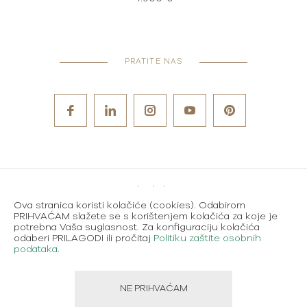
PRATITE NAS
Metode plaćanja
Ova stranica koristi kolačiće (cookies). Odabirom
Karijere
PRIHVAĆAM slažete se s korištenjem kolačića za koje je
potrebna Vaša suglasnost. Za konfiguraciju kolačića
Uvjeti korištenja
odaberi PRILAGODI ili pročitaj
Politiku zaštite osobnih
podataka
.
Politika zaštite osobnih podataka
NE PRIHVAĆAM