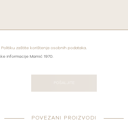
i
Politiku zaštite korištenja osobnih podataka
.
ške informacije Mamić 1970.
POŠALJITE
POVEZANI PROIZVODI