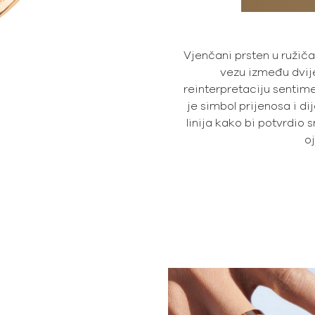
Vjenčani prsten u ružiča
vezu između dvij
reinterpretaciju sentim
je simbol prijenosa i dij
linija kako bi potvrdi
o