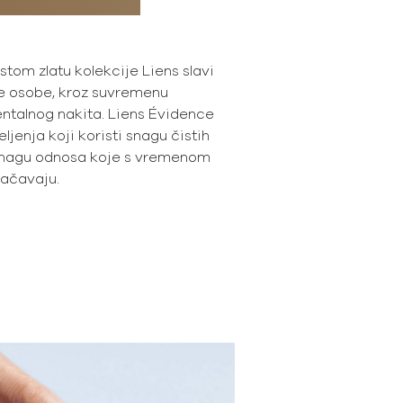
stom zlatu kolekcije Liens slavi
e osobe, kroz suvremenu
entalnog nakita. Liens Évidence
eljenja koji koristi snagu čistih
o snagu odnosa koje s vremenom
jačavaju.