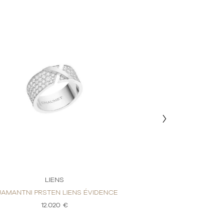
LIENS
LI
JAMANTNI PRSTEN LIENS ÉVIDENCE
DIJAMANTNI PRSTE
12.020 €
4.7