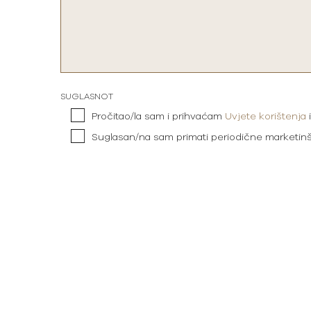
SUGLASNOT
Pročitao/la sam i prihvaćam
Uvjete korištenja
Suglasan/na sam primati periodične marketin