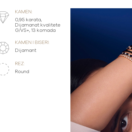
KAMEN:
0,95 karata,
Dijamanat kvalitete
G/VS+, 13 komada
KAMEN I BISERI:
Dijamant
REZ:
Round