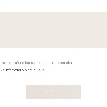
i
Politiku zaštite korištenja osobnih podataka
.
ške informacije Mamić 1970.
POŠALJITE