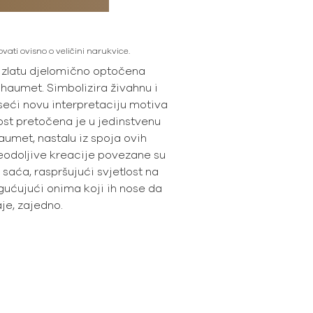
vati ovisno o veličini narukvice.
 zlatu djelomično optočena
aumet. Simbolizira živahnu i
seći novu interpretaciju motiva
ost pretočena je u jedinstvenu
umet, nastalu iz spoja ovih
eodoljive kreacije povezane su
 saća, raspršujući svjetlost na
gućujući onima koji ih nose da
je, zajedno.