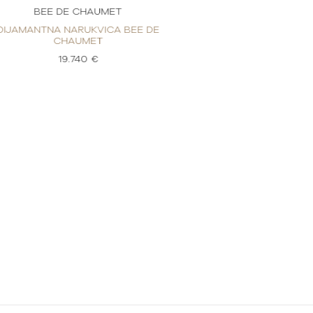
BEE DE CHAUMET
BEE DE 
DIJAMANTNA NARUKVICA BEE DE
DIJAMANTNA NA
CHAUMET
CHA
19.740 €
8.4