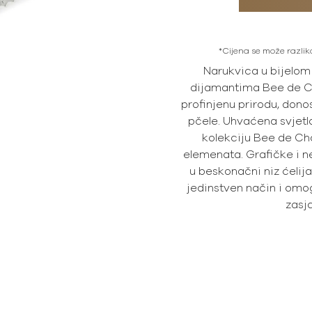
*Cijena se može razliko
Narukvica u bijelom
dijamantima Bee de Ch
profinjenu prirodu, dono
pčele. Uhvaćena svjetl
kolekciju Bee de Cha
elemenata. Grafičke i n
u beskonačni niz ćelija
jedinstven način i omo
zasja