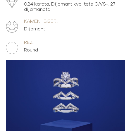
0,24 karata, Dijamant kvalitete G/VS+, 27
dijamanata
KAMEN I BISERI:
Dijamant
REZ:
Round