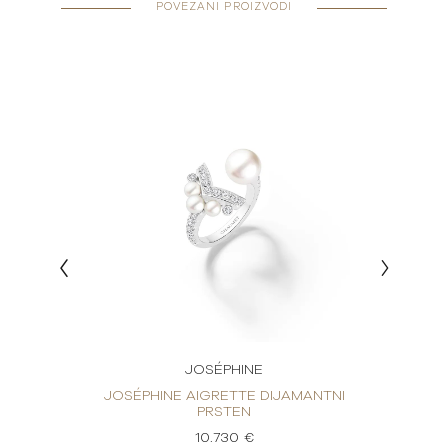
POVEZANI PROIZVODI
JOSÉPHINE
JENČANI
JOSÉPHINE AIGRETTE DIJAMANTNI
DIJA
OUR
PRSTEN
10.730 €