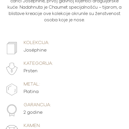
carici Joséphine, prvoj glavnoj klijentici draguljarske
kuće. Nadahnuta je Chaumet specijalnošću – tijarom, a
blistave kreacije ove kolekcije okrunile su ženstvenost
osoba koje je nose.
KOLEKCIJA:
Joséphine
KATEGORIJA:
Prsten
METAL:
Platina
GARANCIJA:
2 godine
KAMEN: