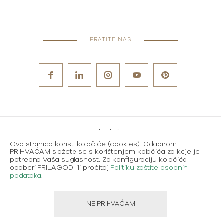
PRATITE NAS
Metode plaćanja
Ova stranica koristi kolačiće (cookies). Odabirom
Karijere
PRIHVAĆAM slažete se s korištenjem kolačića za koje je
potrebna Vaša suglasnost. Za konfiguraciju kolačića
Uvjeti korištenja
odaberi PRILAGODI ili pročitaj
Politiku zaštite osobnih
podataka
.
Politika zaštite osobnih podataka
NE PRIHVAĆAM