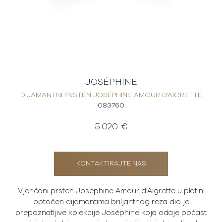
JOSÉPHINE
DIJAMANTNI PRSTEN JOSÉPHINE AMOUR D’AIGRETTE
083760
5.020 €
KONTAKTIRAJTE NAS
Vjenčani prsten Joséphine Amour d'Aigrette u platini
optočen dijamantima briljantnog reza dio je
prepoznatljive kolekcije Joséphine koja odaje počast