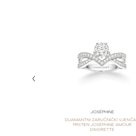
PHINE
JOSÉPHINE
STEN JOSÉPHINE
DIJAMANTNI ZARUČNIČKI VJENČA
’AIGRETTE
PRSTEN JOSÉPHINE AMOUR
D’AIGRETTE
20 €