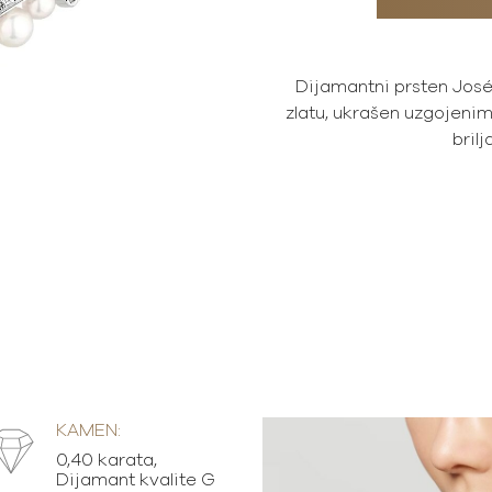
Dijamantni prsten José
zlatu, ukrašen uzgojeni
bril
KAMEN:
0,40 karata,
Dijamant kvalite G