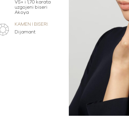
VS+ i 1,70 karata
uzgojeni biseri
Akoya
KAMEN I BISERI:
Dijamant