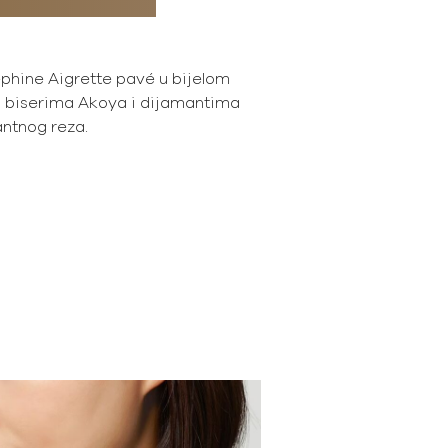
phine Aigrette pavé u bijelom
m biserima Akoya i dijamantima
jantnog reza.