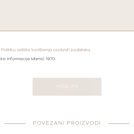
i
Politiku zaštite korištenja osobnih podataka
.
ške informacije Mamić 1970.
POŠALJITE
POVEZANI PROIZVODI