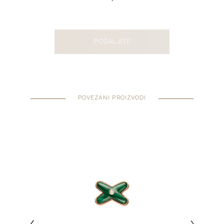
POŠALJITE
POVEZANI PROIZVODI