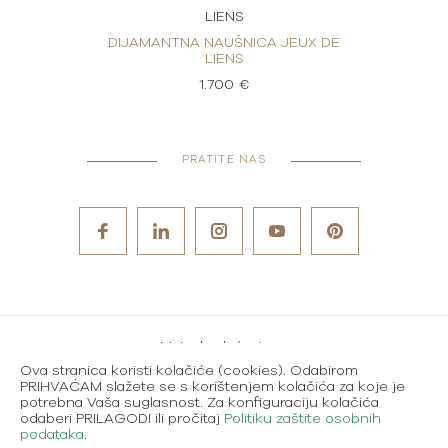
LIENS
UX DE
DIJAMANTNA NAUŠNICA JEUX DE
DIJA
LIENS
1.700 €
PRATITE NAS
Metode plaćanja
Ova stranica koristi kolačiće (cookies). Odabirom
Karijere
PRIHVAĆAM slažete se s korištenjem kolačića za koje je
potrebna Vaša suglasnost. Za konfiguraciju kolačića
Uvjeti korištenja
odaberi PRILAGODI ili pročitaj
Politiku zaštite osobnih
podataka
.
Politika zaštite osobnih podataka