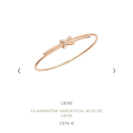
LIENS
LIENS
DIJAMANTNA NARUKVICA JEUX DE
DIJAM
LIENS
7.370 €