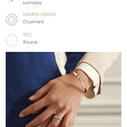
komada
KAMEN I BISERI:
Dijamant
REZ:
Round