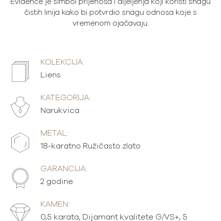
Évidence je simbol prijenosa i dijeljenja koji koristi snagu
čistih linija kako bi potvrdio snagu odnosa koje s
vremenom ojačavaju.
KOLEKCIJA:
Liens
KATEGORIJA:
Narukvica
METAL:
18-karatno Ružičasto zlato
GARANCIJA:
2 godine
KAMEN:
0,5 karata, Dijamant kvalitete G/VS+, 5