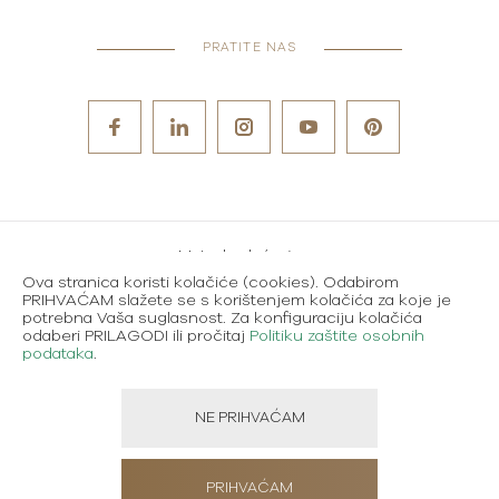
PRATITE NAS
Metode plaćanja
Ova stranica koristi kolačiće (cookies). Odabirom
Karijere
PRIHVAĆAM slažete se s korištenjem kolačića za koje je
potrebna Vaša suglasnost. Za konfiguraciju kolačića
Uvjeti korištenja
odaberi PRILAGODI ili pročitaj
Politiku zaštite osobnih
podataka
.
Politika zaštite osobnih podataka
NE PRIHVAĆAM
Created using magic by
Social Wizard
PRIHVAĆAM