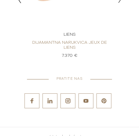
LIENS
LIENS
DIJAMANTNA NARUKVICA JEUX DE
DIJAM
LIENS
7.370 €
PRATITE NAS
Metode plaćanja