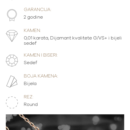
GARANCIJA:
2 godine
KAMEN:
0,01 karata, Dijamant kvalitete G/VS+ i bijeli
sedef
KAMEN I BISERI:
Sedef
BOJA KAMENA:
Bijela
REZ:
Round