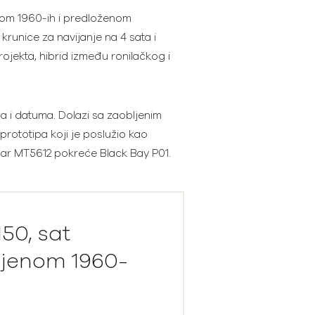
nom 1960-ih i predloženom
runice za navijanje na 4 sata i
ojekta, hibrid između ronilačkog i
a i datuma. Dolazi sa zaobljenim
prototipa koji je poslužio kao
ibar MT5612 pokreće Black Bay P01.
50, sat
ijenom 1960-