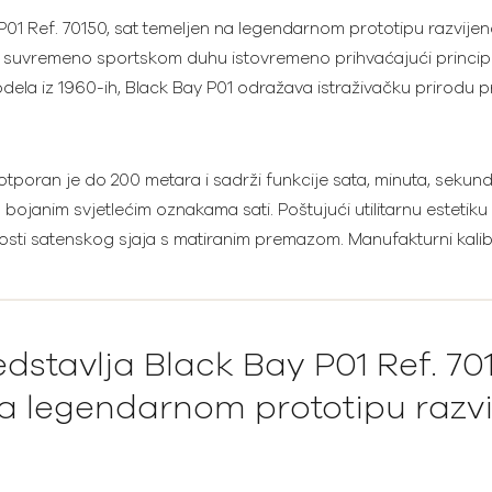
01 Ref. 70150, sat temeljen na legendarnom prototipu razvije
u suvremeno sportskom duhu istovremeno prihvaćajući princip k
dela iz 1960-ih, Black Bay P01 odražava istraživačku prirodu pr
tporan je do 200 metara i sadrži funkcije sata, minuta, sekund
ojanim svjetlećim oznakama sati. Poštujući utilitarnu estetiku 
unosti satenskog sjaja s matiranim premazom. Manufakturni kal
stavlja Black Bay P01 Ref. 701
a legendarnom prototipu razv