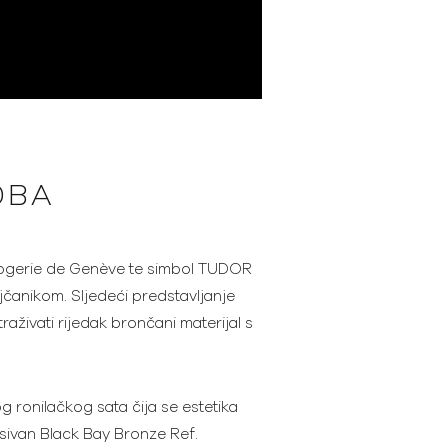
0BA
rlogerie de Genève te simbol TUDOR
čanikom. Sljedeći predstavljanje
živati rijedak brončani materijal s
ronilačkog sata čija se estetika
esivan Black Bay Bronze Ref.