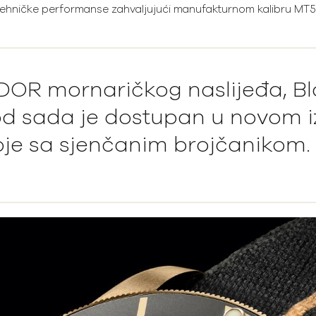
tehničke performanse zahvaljujući manufakturnom kalibru MT5
OR mornaričkog naslijeđa, Bl
od sada je dostupan u novom 
oje sa sjenčanim brojčanikom.