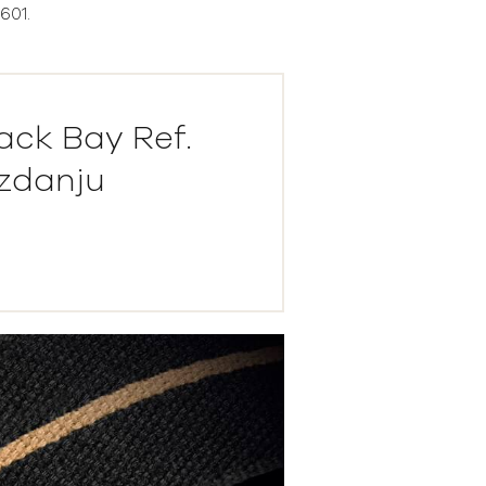
601.
ack Bay Ref.
izdanju