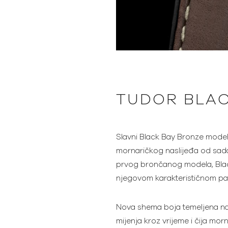
TUDOR BLAC
Slavni Black Bay Bronze model
mornaričkog naslijeđa od sada
prvog brončanog modela, Black
njegovom karakterističnom pa
Nova shema boja temeljena na 
mijenja kroz vrijeme i čija mo