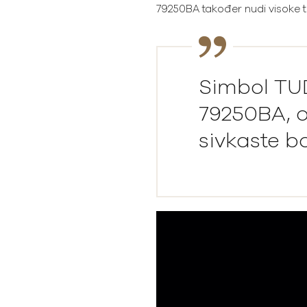
79250BA također nudi visoke 
Simbol TUD
79250BA, 
sivkaste b