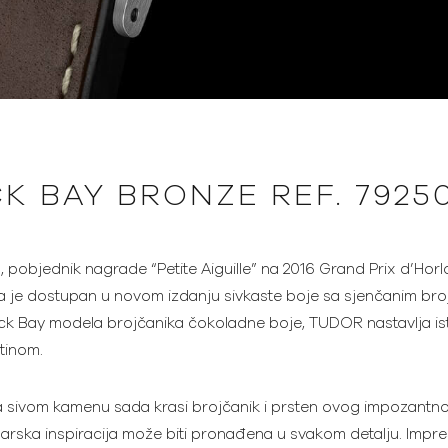
K BAY BRONZE REF. 7925
, pobjednik nagrade “Petite Aiguille” na 2016 Grand Prix d’Ho
 je dostupan u novom izdanju sivkaste boje sa sjenčanim broj
 Bay modela brojčanika čokoladne boje, TUDOR nastavlja istra
tinom.
sivom kamenu sada krasi brojčanik i prsten ovog impozantnog 
rnarska inspiracija može biti pronađena u svakom detalju. Impr