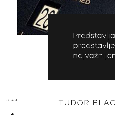
Predstavl
predstavlj
najvažnijem
SHARE
TUDOR BLACK