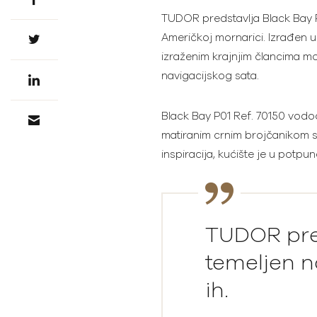
TUDOR predstavlja Black Bay P
Američkoj mornarici. Izrađen 
izraženim krajnjim člancima mo
navigacijskog sata.
Black Bay P01 Ref. 70150 vodoo
matiranim crnim brojčanikom s b
inspiracija, kućište je u potp
TUDOR pred
temeljen n
ih.