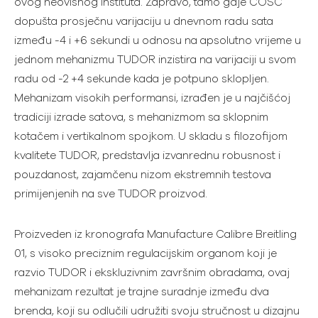
ovog neovisnog instituta. Zapravo, tamo gdje COSC
dopušta prosječnu varijaciju u dnevnom radu sata
između -4 i +6 sekundi u odnosu na apsolutno vrijeme u
jednom mehanizmu TUDOR inzistira na varijaciji u svom
radu od -2 +4 sekunde kada je potpuno sklopljen.
Mehanizam visokih performansi, izrađen je u najčišćoj
tradiciji izrade satova, s mehanizmom sa sklopnim
kotačem i vertikalnom spojkom. U skladu s filozofijom
kvalitete TUDOR, predstavlja izvanrednu robusnost i
pouzdanost, zajamčenu nizom ekstremnih testova
primijenjenih na sve TUDOR proizvod.
Proizveden iz kronografa Manufacture Calibre Breitling
01, s visoko preciznim regulacijskim organom koji je
razvio TUDOR i ekskluzivnim završnim obradama, ovaj
mehanizam rezultat je trajne suradnje između dva
brenda, koji su odlučili udružiti svoju stručnost u dizajnu