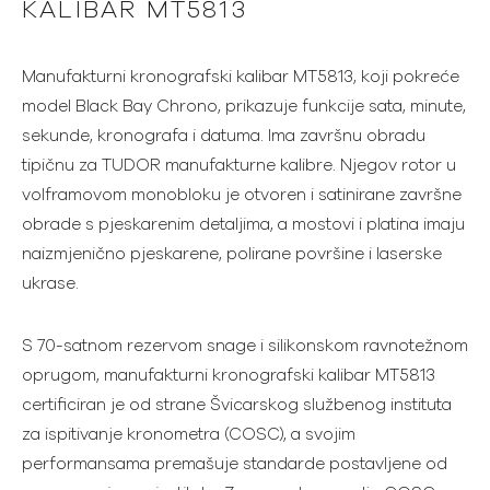
KALIBAR MT5813
Manufakturni kronografski kalibar MT5813, koji pokreće
model Black Bay Chrono, prikazuje funkcije sata, minute,
sekunde, kronografa i datuma. Ima završnu obradu
tipičnu za TUDOR manufakturne kalibre. Njegov rotor u
volframovom monobloku je otvoren i satinirane završne
obrade s pjeskarenim detaljima, a mostovi i platina imaju
naizmjenično pjeskarene, polirane površine i laserske
ukrase.
S 70-satnom rezervom snage i silikonskom ravnotežnom
oprugom, manufakturni kronografski kalibar MT5813
certificiran je od strane Švicarskog službenog instituta
za ispitivanje kronometra (COSC), a svojim
performansama premašuje standarde postavljene od