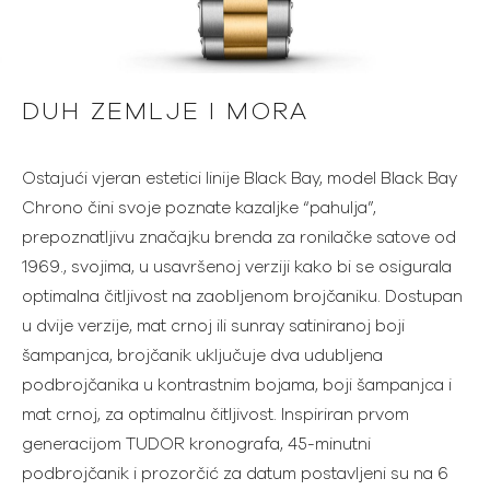
DUH ZEMLJE I MORA
Ostajući vjeran estetici linije Black Bay, model Black Bay
Chrono čini svoje poznate kazaljke “pahulja”,
prepoznatljivu značajku brenda za ronilačke satove od
1969., svojima, u usavršenoj verziji kako bi se osigurala
optimalna čitljivost na zaobljenom brojčaniku. Dostupan
u dvije verzije, mat crnoj ili sunray satiniranoj boji
šampanjca, brojčanik uključuje dva udubljena
podbrojčanika u kontrastnim bojama, boji šampanjca i
mat crnoj, za optimalnu čitljivost. Inspiriran prvom
generacijom TUDOR kronografa, 45-minutni
podbrojčanik i prozorčić za datum postavljeni su na 6