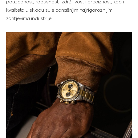
pouzdanost, robusnost, izdržljivost i preciznost, kao i
kvaliteta u skladu su s današnjim najrigoroznijim
zahtjevima industrije.