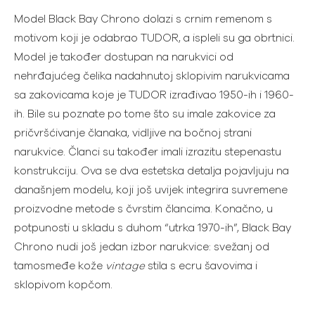
Model Black Bay Chrono dolazi s crnim remenom s
motivom koji je odabrao TUDOR, a ispleli su ga obrtnici.
Model je također dostupan na narukvici od
nehrđajućeg čelika nadahnutoj sklopivim narukvicama
sa zakovicama koje je TUDOR izrađivao 1950-ih i 1960-
ih. Bile su poznate po tome što su imale zakovice za
pričvršćivanje članaka, vidljive na bočnoj strani
narukvice. Članci su također imali izrazitu stepenastu
konstrukciju. Ova se dva estetska detalja pojavljuju na
današnjem modelu, koji još uvijek integrira suvremene
proizvodne metode s čvrstim člancima. Konačno, u
potpunosti u skladu s duhom “utrka 1970-ih”, Black Bay
Chrono nudi još jedan izbor narukvice: svežanj od
tamosmeđe kože
vintage
stila s ecru šavovima i
sklopivom kopčom.