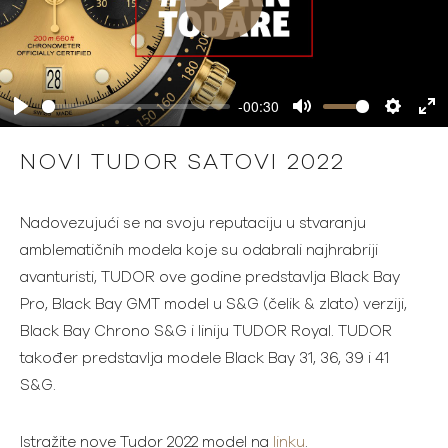
Play
-00:30
Play
Mute
Settings
Ente
full
NOVI TUDOR SATOVI 2022
Nadovezujući se na svoju reputaciju u stvaranju
amblematičnih modela koje su odabrali najhrabriji
avanturisti, TUDOR ove godine predstavlja Black Bay
Pro, Black Bay GMT model u S&G (čelik & zlato) verziji,
Black Bay Chrono S&G i liniju TUDOR Royal. TUDOR
također predstavlja modele Black Bay 31, 36, 39 i 41
S&G.
Istražite nove Tudor 2022 model na
linku
.