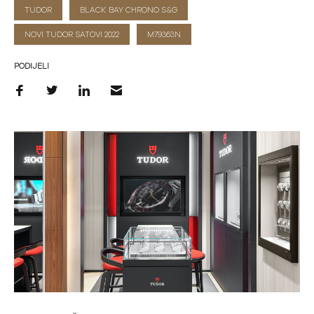
TUDOR
BLACK BAY CHRONO S&G
NOVI TUDOR SATOVI 2022
M79363N
PODIJELI