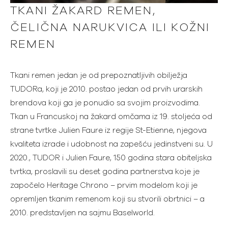
TKANI ŽAKARD REMEN,
ČELIČNA NARUKVICA ILI KOŽNI
REMEN
Tkani remen jedan je od prepoznatljivih obilježja
TUDORa, koji je 2010. postao jedan od prvih urarskih
brendova koji ga je ponudio sa svojim proizvodima.
Tkan u Francuskoj na žakard omčama iz 19. stoljeća od
strane tvrtke Julien Faure iz regije St-Etienne, njegova
kvaliteta izrade i udobnost na zapešću jedinstveni su. U
2020., TUDOR i Julien Faure, 150 godina stara obiteljska
tvrtka, proslavili su deset godina partnerstva koje je
započelo Heritage Chrono – prvim modelom koji je
opremljen tkanim remenom koji su stvorili obrtnici – a
2010. predstavljen na sajmu Baselworld.