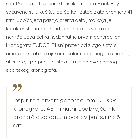
sati. Prepoznatljive karakteristike modela Black Bay
sačuvane su u kućištu od čelika i žutog zlata promjera 41
mm. Uobičajena pažnja prema detaljima koja je
karakteristična za brend, dizajn potiskivača od
nehrđajućeg čelika nadahnut je prvom generacijom
kronografa TUDOR. Fiksni prsten od žutgo zlata s
umetkom s tahimetrijskom skalom od crnog eloksiranog
aluminija, upotpunjuje istaknuti izgled ovog novog
sportskog kronografa.
Inspiriran prvom generacijom TUDOR
kronografa, 45-minutni podbrojčanik i
prozorčić za datum postavljeni su na 6
sati.