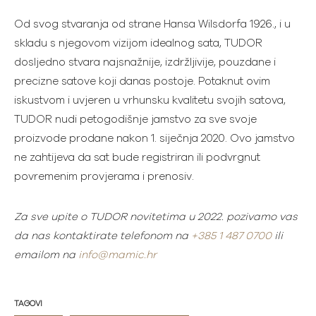
Od svog stvaranja od strane Hansa Wilsdorfa 1926., i u
skladu s njegovom vizijom idealnog sata, TUDOR
dosljedno stvara najsnažnije, izdržljivije, pouzdane i
precizne satove koji danas postoje. Potaknut ovim
iskustvom i uvjeren u vrhunsku kvalitetu svojih satova,
TUDOR nudi petogodišnje jamstvo za sve svoje
proizvode prodane nakon 1. siječnja 2020. Ovo jamstvo
ne zahtijeva da sat bude registriran ili podvrgnut
povremenim provjerama i prenosiv.
Za sve upite o TUDOR novitetima u 2022. pozivamo vas
da nas kontaktirate telefonom na
+385 1 487 0700
ili
emailom na
info@mamic.
hr
TAGOVI