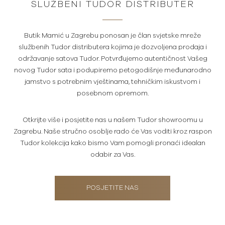
SLUŽBENI TUDOR DISTRIBUTER
Butik Mamić u Zagrebu ponosan je član svjetske mreže
službenih Tudor distributera kojima je dozvoljena prodaja i
održavanje satova Tudor. Potvrđujemo autentičnost Vašeg
novog Tudor sata i podupiremo petogodišnje međunarodno
jamstvo s potrebnim vještinama, tehničkim iskustvom i
posebnom opremom.
Otkrijte više i posjetite nas u našem Tudor showroomu u
Zagrebu. Naše stručno osoblje rado će Vas voditi kroz raspon
Tudor kolekcija kako bismo Vam pomogli pronaći idealan
odabir za Vas.
POSJETITE NAS