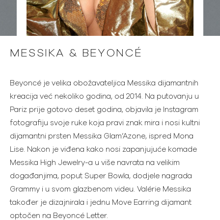
MESSIKA & BEYONCÉ
Beyoncé je velika obožavateljica Messika dijamantnih
kreacija već nekoliko godina, od 2014. Na putovanju u
Pariz prije gotovo deset godina, objavila je Instagram
fotografiju svoje ruke koja pravi znak mira i nosi kultni
dijamantni prsten Messika Glam’Azone, ispred Mona
Lise. Nakon je viđena kako nosi zapanjujuće komade
Messika High Jewelry-a u više navrata na velikim
događanjima, poput Super Bowla, dodjele nagrada
Grammy i u svom glazbenom videu. Valérie Messika
također je dizajnirala i jednu Move Earring dijamant
optočen na Beyoncé Letter.