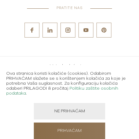
PRATITE NAS
Metode plaćanja
Ova stranica koristi kolačiće (cookies). Odabirom
Karijere
PRIHVAĆAM slažete se s korištenjem kolačića za koje je
potrebna Vaša suglasnost. Za konfiguraciju kolačića
Uvjeti korištenja
odaberi PRILAGODI ili pročitaj
Politiku zaštite osobnih
podataka
.
Politika zaštite osobnih podataka
NE PRIHVAĆAM
Created using magic by
Social Wizard
PRIHVAĆAM