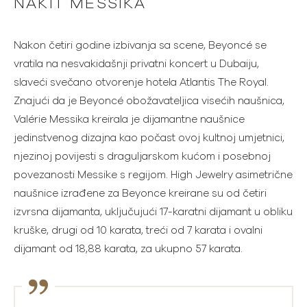
NAKIT MESSIKA
Nakon četiri godine izbivanja sa scene, Beyoncé se
vratila na nesvakidašnji privatni koncert u Dubaiju,
slaveći svečano otvorenje hotela Atlantis The Royal.
Znajući da je Beyoncé obožavateljica visećih naušnica,
Valérie Messika kreirala je dijamantne naušnice
jedinstvenog dizajna kao počast ovoj kultnoj umjetnici,
njezinoj povijesti s draguljarskom kućom i posebnoj
povezanosti Messike s regijom. High Jewelry asimetrične
naušnice izrađene za Beyonce kreirane su od četiri
izvrsna dijamanta, uključujući 17-karatni dijamant u obliku
kruške, drugi od 10 karata, treći od 7 karata i ovalni
dijamant od 18,88 karata, za ukupno 57 karata.