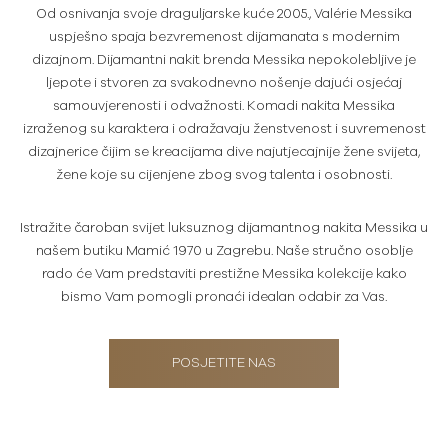
Od osnivanja svoje draguljarske kuće 2005., Valérie Messika
uspješno spaja bezvremenost dijamanata s modernim
dizajnom. Dijamantni nakit brenda Messika nepokolebljive je
ljepote i stvoren za svakodnevno nošenje dajući osjećaj
samouvjerenosti i odvažnosti. Komadi nakita Messika
izraženog su karaktera i odražavaju ženstvenost i suvremenost
dizajnerice čijim se kreacijama dive najutjecajnije žene svijeta,
žene koje su cijenjene zbog svog talenta i osobnosti.
Istražite čaroban svijet luksuznog dijamantnog nakita Messika u
našem butiku Mamić 1970 u Zagrebu. Naše stručno osoblje
rado će Vam predstaviti prestižne Messika kolekcije kako
bismo Vam pomogli pronaći idealan odabir za Vas.
POSJETITE NAS