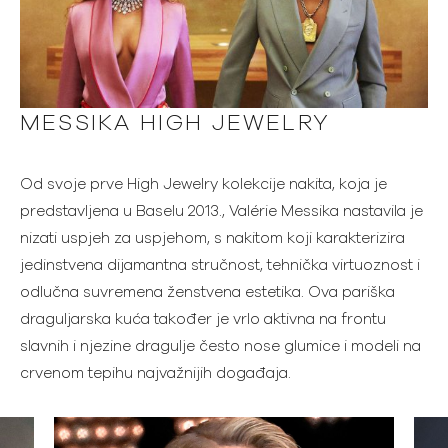
MESSIKA HIGH JEWELRY
Od svoje prve High Jewelry kolekcije nakita, koja je
predstavljena u Baselu 2013., Valérie Messika nastavila je
nizati uspjeh za uspjehom, s nakitom koji karakterizira
jedinstvena dijamantna stručnost, tehnička virtuoznost i
odlučna suvremena ženstvena estetika. Ova pariška
draguljarska kuća također je vrlo aktivna na frontu
slavnih i njezine dragulje često nose glumice i modeli na
crvenom tepihu najvažnijih događaja.