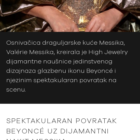
Osnivačica draguljarske kuće Messika,
Valérie Messika, kreirala je High Jewelry
dijamantne naušnice jedinstvenog
dizajnaza glazbenu ikonu Beyoncé i
njezinim spektakularan povratak na
scenu.
SPEKTAKULARAN POVRATAK
BEYONCÉ UZ DIJAMANTNI