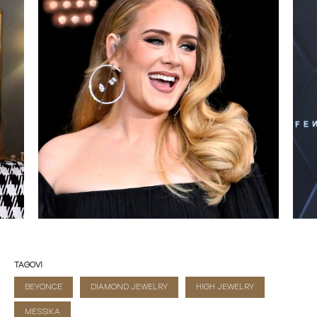
TAGOVI
BEYONCE
DIAMOND JEWELRY
HIGH JEWELRY
MESSIKA