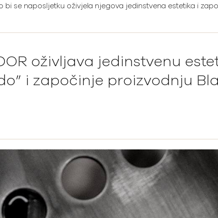
bi se naposljetku oživjela njegova jedinstvena estetika i zap
DOR oživljava jedinstvenu este
” i započinje proizvodnju Bla