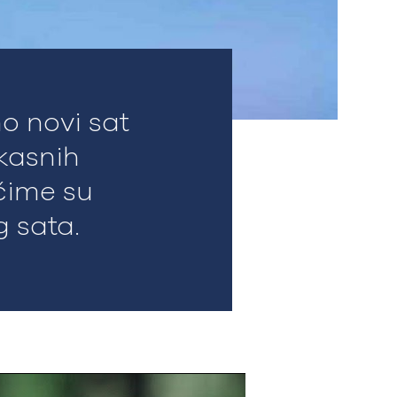
o novi sat
 kasnih
 čime su
g sata.