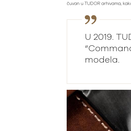
čuvan u TUDOR arhivama, kako 
U 2019. TU
“Commando
modela.