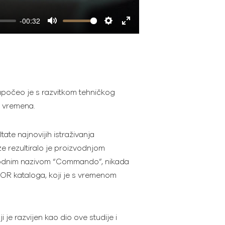
-00:32
Mute
Settings
Enter
fullscreen
započeo je s razvitkom tehničkog
g vremena.
ate najnovijih istraživanja
e rezultiralo je proizvodnjom
 kodnim nazivom “Commando”, nikada
DOR kataloga, koji je s vremenom
i je razvijen kao dio ove studije i