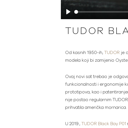
Play
TUDOR BLA
Od kasnih 1950-ih,
TUDOR
je o
modela koji bi zamijenio Oyste
Ovaj novi sat trebao je odgovar
funkcionalnosti i ergonomije k
prototipova, kao i patentiran
nije postao regularnim TUDOR r
prihvatila američka mornarica.
U 2019.,
TUDOR Black Bay P01
m