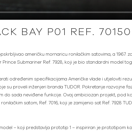
CK BAY P01 REF. 70150
pskrbljivao američku mornaricu ronilačkim satovima, a 1967. 
r Prince Submariner Ref. 7928, koji je bio standardni model to
ati određenim specifikacijama Američke vlade i utjeloviti rezult
oje su proveli inženjeri branda TUDOR. Pokretanje razvojne faz
jem do sada neviđene funkcije. Ovaj ambiciozan projekt, pod
onilačkim satom, Ref. 7016, koji je zamijenio sat Ref. 7928 TU
odel – koji predstavlja prototip 1 – inspiriran je prototipom koj