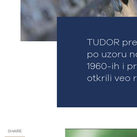
TUDOR pred
po uzoru n
1960-ih i 
otkrili veo
SHARE