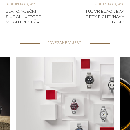
05 STUDENOGA, 2020
05 STUDENOGA, 2020
ZLATO: VJEČNI
TUDOR BLACK BAY
SIMBOL LJEPOTE,
FIFTY-EIGHT “NAVY
MOĆI I PRESTIŽA
BLUE”
POVEZANE VIJESTI