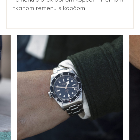
remenu s preklopnom kopčom ili crnom
tkanom remenu s kopčom.