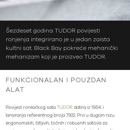
Šezdeset godina TUDOR povijesti
ronjenja integrirano je u jedan zaista
kultni sat. Black Bay pokreće mehanički
mehanizam koji je proizveo TUDOR.
FUNKCIONALAN I POUZDAN
ALAT
Povijest ronilačkog sata
TUDOR
datira iz 1954. i
lansiranja referentnog broja 7922. Prvi u dugom nizu
ergonomskih, čitljivih, točnih i robusnih satova za