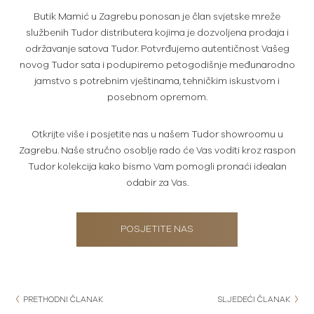
Butik Mamić u Zagrebu ponosan je član svjetske mreže
službenih Tudor distributera kojima je dozvoljena prodaja i
održavanje satova Tudor. Potvrđujemo autentičnost Vašeg
novog Tudor sata i podupiremo petogodišnje međunarodno
jamstvo s potrebnim vještinama, tehničkim iskustvom i
posebnom opremom.
Otkrijte više i posjetite nas u našem Tudor showroomu u
Zagrebu. Naše stručno osoblje rado će Vas voditi kroz raspon
Tudor kolekcija kako bismo Vam pomogli pronaći idealan
odabir za Vas.
POSJETITE NAS
PRETHODNI ČLANAK
SLJEDEĆI ČLANAK