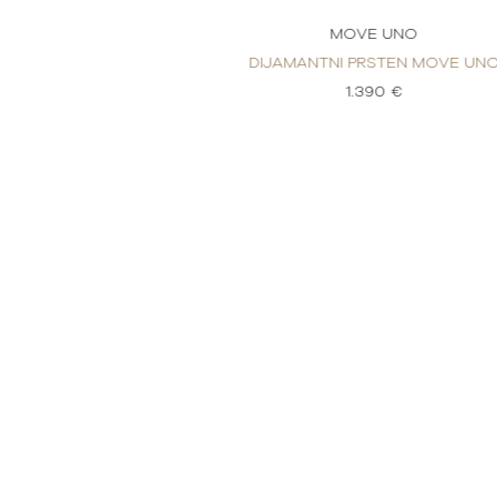
E UNO
MOVE UNO
RSTEN MOVE UNO
DIJAMANTNI PRSTEN MOVE UN
90 €
1.390 €