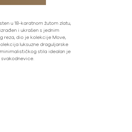
sten u 18-karatnom žutom zlatu,
izrađen i ukrašen s jednim
 reza, dio je kolekcije Move,
kolekcija luksuzne draguljarske
minimalističkog stila idealan je
k svakodnevice.