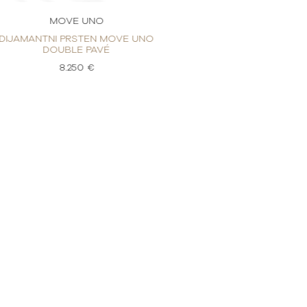
MOVE UNO
MOVE
DIJAMANTNI PRSTEN MOVE UNO
DIJAMANTNI PR
DOUBLE PAVÉ
DOUBL
8.250 €
8.2