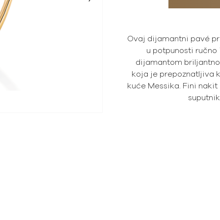
Ovaj dijamantni pavé pr
u potpunosti ručno 
dijamantom briljantnog
koja je prepoznatljiva 
kuće Messika. Fini nakit 
suputni