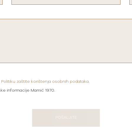
i
Politiku zaštite korištenja osobnih podataka
.
ške informacije Mamić 1970.
POŠALJITE