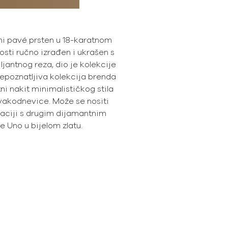
ni pavé prsten u 18-karatnom
osti ručno izrađen i ukrašen s
jantnog reza, dio je kolekcije
repoznatljiva kolekcija brenda
ni nakit minimalističkog stila
svakodnevice. Može se nositi
naciji s drugim dijamantnim
 Uno u bijelom zlatu.