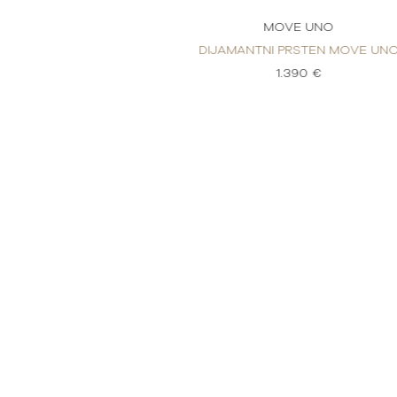
E UNO
MOVE UNO
RSTEN MOVE UNO
DIJAMANTNI PRSTEN MOVE UN
90 €
1.390 €