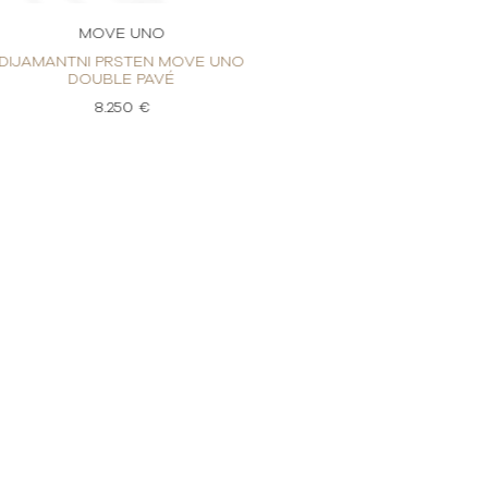
MOVE UNO
MOVE
DIJAMANTNI PRSTEN MOVE UNO
DIJAMANTNI PR
DOUBLE PAVÉ
DOUBL
8.250 €
8.2