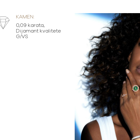
KAMEN:
0,09 karata,
Dijamant kvalitete
G/VS