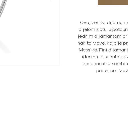
Ovaj ženski dijamant
bijelom zlatu, u potpun
jednim dijamantom bril
nakita Move, koja je p
Messika. Fini dijamant
idealan je suputnik 
zasebno ili u kombi
prstenom Move