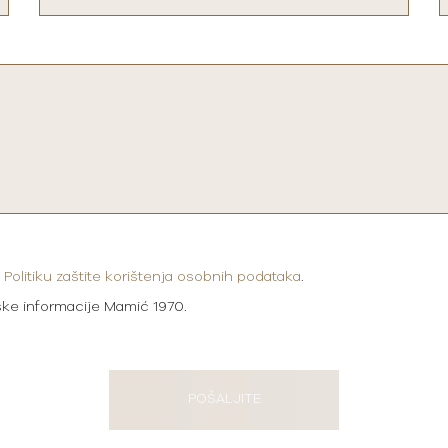
i
Politiku zaštite korištenja osobnih podataka
.
ške informacije Mamić 1970.
POŠALJITE