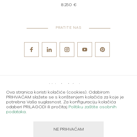
8.250 €
PRATITE NAS
Metode plaćanja
Ova stranica koristi kolačiće (cookies). Odabirom
Karijere
PRIHVAĆAM slažete se s korištenjem kolačića za koje je
potrebna Vaša suglasnost. Za konfiguraciju kolačića
Uvjeti korištenja
odaberi PRILAGODI ili pročitaj
Politiku zaštite osobnih
podataka
.
Politika zaštite osobnih podataka
NE PRIHVAĆAM