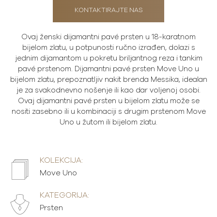
KONTAKTIRAJTE NAS
Ovaj ženski dijamantni pavé prsten u 18-karatnom
bijelom zlatu, u potpunosti ručno izrađen, dolazi s
jednim dijamantom u pokretu briljantnog reza i tankim
pavé prstenom. Dijamantni pavé prsten Move Uno u
bijelom zlatu, prepoznatljiv nakit brenda Messika, idealan
je za svakodnevno nošenje ili kao dar voljenoj osobi.
Ovaj dijamantni pavé prsten u bijelom zlatu može se
nositi zasebno ili u kombinaciji s drugim prstenom Move
Uno u žutom ili bijelom zlatu.
KOLEKCIJA:
Move Uno
KATEGORIJA:
Prsten