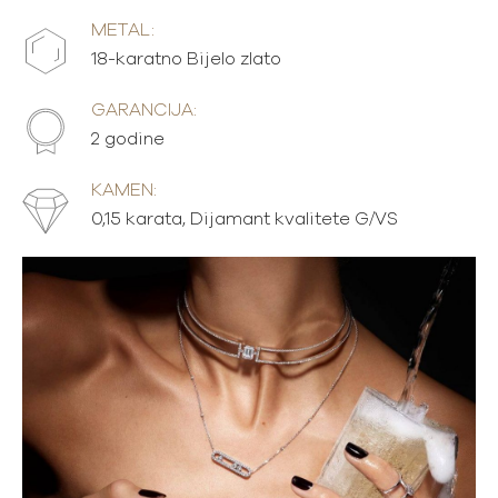
METAL:
18-karatno Bijelo zlato
GARANCIJA:
2 godine
KAMEN:
0,15 karata, Dijamant kvalitete G/VS