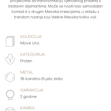
privjescima za transformaciju vjenčanog prstena s
blistavim dijamantima. Može se nositi kao samostalan
komad ili s drugim Messika kreacijama, u skladu s
trendom nizanja koji Valérie Messika toliko voli.
KOLEKCIJA:
Move Uno
KATEGORIJA:
Prsten
METAL:
18-karatno Bijelo zlato
GARANCIJA:
2 godine
KAMEN: