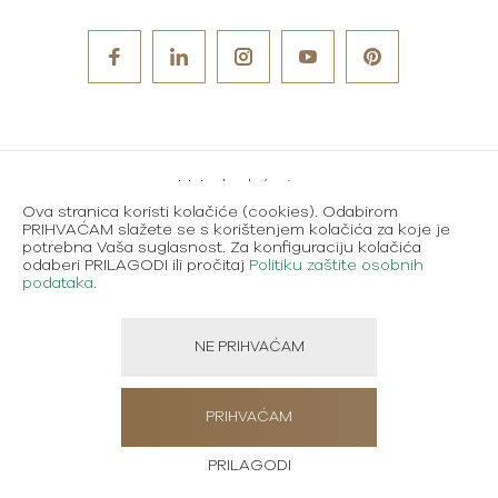
Metode plaćanja
Ova stranica koristi kolačiće (cookies). Odabirom
Karijere
PRIHVAĆAM slažete se s korištenjem kolačića za koje je
potrebna Vaša suglasnost. Za konfiguraciju kolačića
Uvjeti korištenja
odaberi PRILAGODI ili pročitaj
Politiku zaštite osobnih
podataka
.
Politika zaštite osobnih podataka
NE PRIHVAĆAM
Created using magic by
Social Wizard
PRIHVAĆAM
PRILAGODI