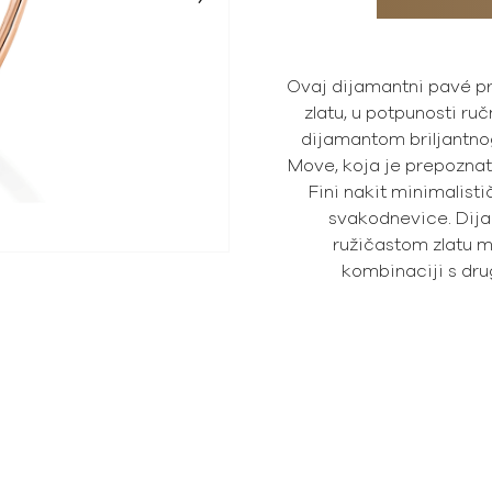
Ovaj dijamantni pavé p
zlatu, u potpunosti ru
dijamantom briljantnog
Move, koja je prepoznat
Fini nakit minimalisti
svakodnevice. Dij
ružičastom zlatu mo
kombinaciji s dr