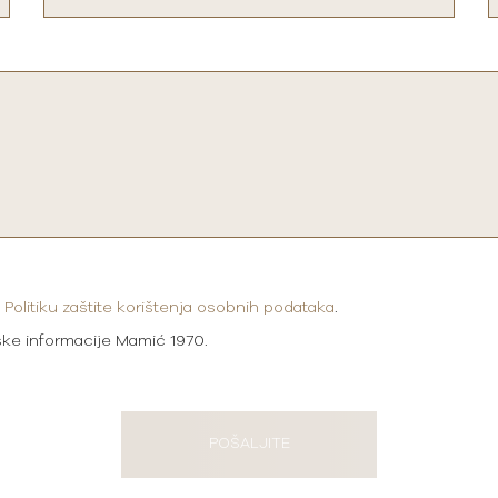
i
Politiku zaštite korištenja osobnih podataka
.
ške informacije Mamić 1970.
POŠALJITE