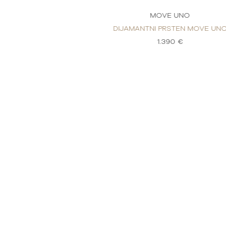
E UNO
MOVE UNO
RSTEN MOVE UNO
DIJAMANTNI PRSTEN MOVE UN
90 €
1.390 €