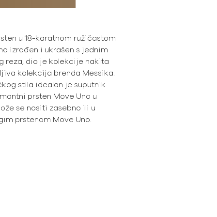
rsten u 18-karatnom ružičastom
čno izrađen i ukrašen s jednim
 reza, dio je kolekcije nakita
ljiva kolekcija brenda Messika.
čkog stila idealan je suputnik
amantni prsten Move Uno u
že se nositi zasebno ili u
ugim prstenom Move Uno.