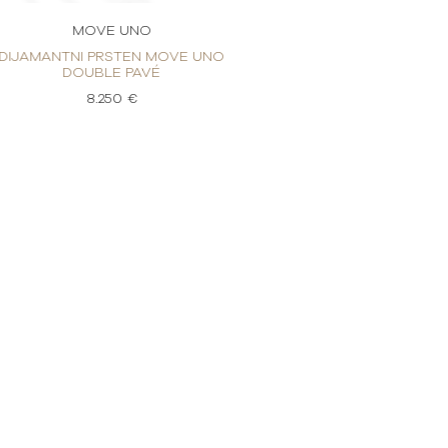
MOVE UNO
MOVE
DIJAMANTNI PRSTEN MOVE UNO
DIJAMANTNI PR
DOUBLE PAVÉ
DOUBL
8.250 €
8.2