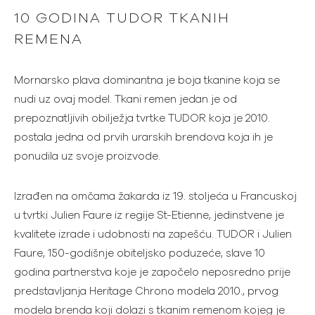
10 GODINA TUDOR TKANIH
REMENA
Mornarsko plava dominantna je boja tkanine koja se
nudi uz ovaj model. Tkani remen jedan je od
prepoznatljivih obilježja tvrtke TUDOR koja je 2010.
postala jedna od prvih urarskih brendova koja ih je
ponudila uz svoje proizvode.
Izrađen na omčama žakarda iz 19. stoljeća u Francuskoj
u tvrtki Julien Faure iz regije St-Etienne, jedinstvene je
kvalitete izrade i udobnosti na zapešću. TUDOR i Julien
Faure, 150-godišnje obiteljsko poduzeće, slave 10
godina partnerstva koje je započelo neposredno prije
predstavljanja Heritage Chrono modela 2010., prvog
modela brenda koji dolazi s tkanim remenom kojeg je