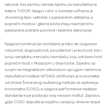
sekundi. Ima završnu obradu tipičnu za manufakturne
kalibre TUDOR. Njegov rotor iz komada volframa je
otvorenog tipa i satiniran s pjeskarenim detaljima, a
poprečni mostovi i glavna ploča imaju naizmjenično
pjeskarene polirane površine i laserske dekoracije.
Njegova konstrukcija osmišljena je tako da osigurava
robusnost, dugovječnost, pouzdanost i preciznost, kao i
svoju varijabilnu inercijsku ravnotežu, koju održava čvrst
poprečni most s fiksacijom u dvije točke. Zajedno sa
svojim ne-magnetskom silikonskom oprugom nemirnice,
manufakturni kalibar MT5402 certificirani je kronometar
od strane Švicarskog službenog instituta za ispitivanje
kronometra (COSC), a njegove performanse nadilaze
standarde koje postavlja ovaj neovisni institut. Zapravo,
gdje COSC dopušta prosječnu varijaciju dnevne stope