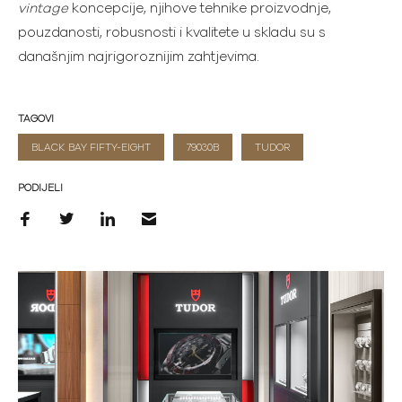
vintage
koncepcije, njihove tehnike proizvodnje,
pouzdanosti, robusnosti i kvalitete u skladu su s
današnjim najrigoroznijim zahtjevima.
TAGOVI
BLACK BAY FIFTY-EIGHT
79030B
TUDOR
PODIJELI