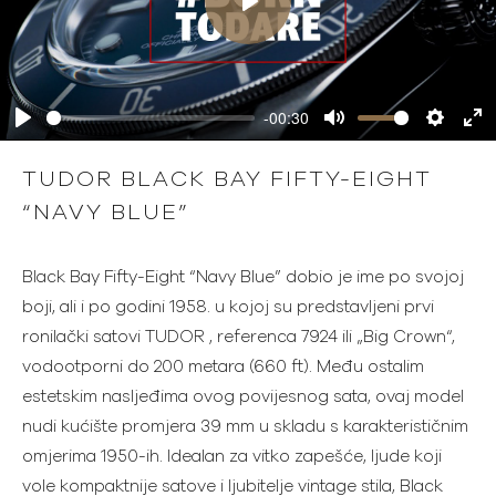
Play
-00:30
Play
Mute
Settings
Ente
full
TUDOR BLACK BAY FIFTY-EIGHT
“NAVY BLUE”
Black Bay Fifty-Eight “Navy Blue” dobio je ime po svojoj
boji, ali i po godini 1958. u kojoj su predstavljeni prvi
ronilački satovi TUDOR , referenca 7924 ili „Big Crown“,
vodootporni do 200 metara (660 ft). Među ostalim
estetskim nasljeđima ovog povijesnog sata, ovaj model
nudi kućište promjera 39 mm u skladu s karakterističnim
omjerima 1950-ih. Idealan za vitko zapešće, ljude koji
vole kompaktnije satove i ljubitelje vintage stila, Black