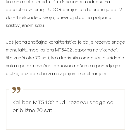
kretanja sata između -4 i +6 sekundi u odnosu na
apsolutno vrijeme, TUDOR primjenjuje toleranciju od -2
do +4 sekunde u svojoj dnevnoj stopi na potpuno
sastavljenom satu.
Još jedna značajna karakteristika je da je rezerva snage
manufakturnog kalibra MT5402 „otporna na vikende“;
što znači oko 70 sati, koja korisniku omogućuje skidanje
sata u petak navečer i ponovno nošenje u ponedjeljak
ujutro, bez potrebe za navijanjem i resetiranjem.
Kalibar MT5402 nudi rezervu snage od
približno 70 sati.