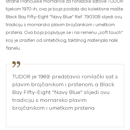
strane Francuske mornarice za ronilačke satove TUDOR
tijekom 1970-ih, ova je boja postala dio kolektivne mašte.
Black Bay Fifty-Eight “Navy Blue” Ref. 79030B slijedi ovu
tradiciju s mornarsko plavim brojčanikom i umetkom
prstena. Ova boja pojavljuje se i na remenu „soft touch“
koji je izrađen od sintetičkog, taktilnog materijala nalik
flanelu.
TUDOR je 1969. predstavio ronilački sat s
plavim brojčanikom i prstenom, a Black
Bay Fifty-Eight “Navy Blue” slijedi ovu
tradiciju s mornarsko plavim
brojčanikom i umetkom prstena.