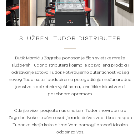
SLUŽBENI TUDOR DISTRIBUTER
Butik Mamić u Zagrebu ponosan je član svjetske mreže
službenih Tudor distributera kojima je dozvoljena prodaja i
održavanje satova Tudor. Potvrđujemo autentičnost Vašeg
novog Tudor sata i podupiremo petogodišnje međunarodno
jamstvo s potrebnim vještinama, tehničkim iskustvom i
posebnom opremom.
Otkrijte više i posjetite nas u našem Tudor showroomu u
Zagrebu. Naše stručno osoblje rado će Vas voditi kroz raspon
Tudor kolekcija kako bismo Vam pomogli pronaći idealan
odabir za Vas.