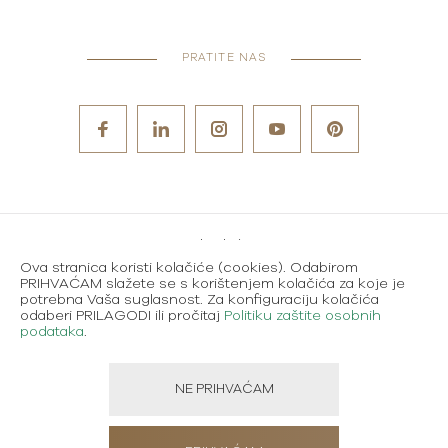
PRATITE NAS
Metode plaćanja
Ova stranica koristi kolačiće (cookies). Odabirom
Karijere
PRIHVAĆAM slažete se s korištenjem kolačića za koje je
potrebna Vaša suglasnost. Za konfiguraciju kolačića
Uvjeti korištenja
odaberi PRILAGODI ili pročitaj
Politiku zaštite osobnih
podataka
.
Politika zaštite osobnih podataka
NE PRIHVAĆAM
Created using magic by
Social Wizard