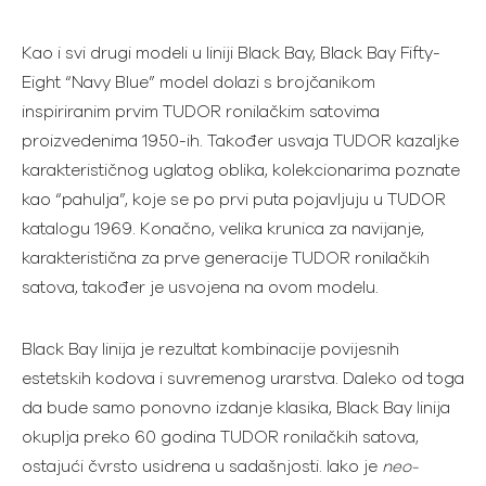
Kao i svi drugi modeli u liniji Black Bay, Black Bay Fifty-
Eight “Navy Blue” model dolazi s brojčanikom
inspiriranim prvim TUDOR ronilačkim satovima
proizvedenima 1950-ih. Također usvaja TUDOR kazaljke
karakterističnog uglatog oblika, kolekcionarima poznate
kao “pahulja”, koje se po prvi puta pojavljuju u TUDOR
katalogu 1969. Konačno, velika krunica za navijanje,
karakteristična za prve generacije TUDOR ronilačkih
satova, također je usvojena na ovom modelu.
Black Bay linija je rezultat kombinacije povijesnih
estetskih kodova i suvremenog urarstva. Daleko od toga
da bude samo ponovno izdanje klasika, Black Bay linija
okuplja preko 60 godina TUDOR ronilačkih satova,
ostajući čvrsto usidrena u sadašnjosti. Iako je
neo-