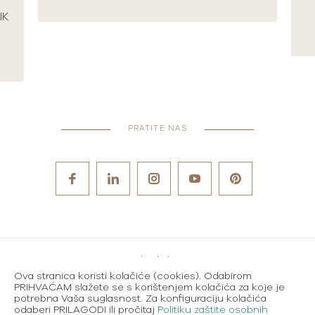
IK
PRATITE NAS
Metode plaćanja
Ova stranica koristi kolačiće (cookies). Odabirom
Karijere
PRIHVAĆAM slažete se s korištenjem kolačića za koje je
potrebna Vaša suglasnost. Za konfiguraciju kolačića
Uvjeti korištenja
odaberi PRILAGODI ili pročitaj
Politiku zaštite osobnih