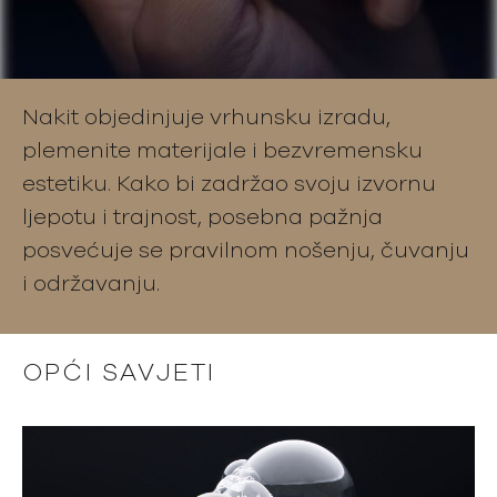
Nakit objedinjuje vrhunsku izradu,
plemenite materijale i bezvremensku
estetiku. Kako bi zadržao svoju izvornu
ljepotu i trajnost, posebna pažnja
posvećuje se pravilnom nošenju, čuvanju
i održavanju.
OPĆI SAVJETI