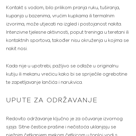
Kontakt s vodom, bilo prilikom pranja ruku, tuširanja,
kupanja u bazenima, vrućim kupkama ili termalnim
izvorima, može utjecati na izgled i postojanost nakita.
Intenzivne tjelesne aktivnosti, poput treninga u teretani ili
kontaktnih sportova, također nisu okruženja u kojima se
nakit nosi.
Kada nije u upotrebi, pažljivo se odlaže u originalnu
kutiju ili mekanu vrećicu kako bi se spriječile ogrebotine
te zapetljavanje lančića i narukvica.
UPUTE ZA ODRŽAVANJE
Redovito održavanje ključno je za očuvanje izvornog
sjaja. Sitne čestice prašine i nečistoća uklanjaju se
nježnim četkanjem mekom četkicom u toploj vodi s