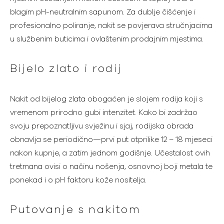
blagim pH-neutralnim sapunom. Za dublje čišćenje i
profesionalno poliranje, nakit se povjerava stručnjacima
u službenim buticima i ovlaštenim prodajnim mjestima.
Bijelo zlato i rodij
Nakit od bijelog zlata obogaćen je slojem rodija koji s
vremenom prirodno gubi intenzitet. Kako bi zadržao
svoju prepoznatljivu svježinu i sjaj, rodijska obrada
obnavlja se periodično—prvi put otprilike 12 – 18 mjeseci
nakon kupnje, a zatim jednom godišnje. Učestalost ovih
tretmana ovisi o načinu nošenja, osnovnoj boji metala te
ponekad i o pH faktoru kože nositelja.
Putovanje s nakitom