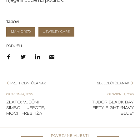
njege ili pođe na počinak.
TAGOVI
MAMIC 1970
JEWELRY CARE
PODIJELI
PRETHODNI ČLANAK
SLJEDEĆI ČLANAK
08 SVIBNJA, 2025
08 SVIBNJA, 2025
ZLATO: VJEČNI
TUDOR BLACK BAY
SIMBOL LJEPOTE,
FIFTY-EIGHT “NAVY
MOĆI I PRESTIŽA
BLUE”
POVEZANE VIJESTI