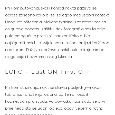
Prilikom putovanja, svaki komad nakita pažljivo se
odlaže zasebno kako bi se izbjegao međusobni kontakt
i moguća oštećenja. Mekana tkanina ili zaštitna vrećica
osigurava dodatnu zaštitu, dok fotografija nakita prije
puta omogućuje precizniji nadzor. Kako bi bio
najsigurniji, nakit se uvijek nosi u ručnoj prtljazi i drži pod
nadzorom. Pažljivo održavan, nakit ostaje trajni simbol
elegancije i bezvremenskog luksuza.
LOFO – Last ON, First OFF
Prilikom stiliziranja, nakit se stavlja posljednji—nakon
tuširanja, nanošenja losiona, parfema i ostalih
kozmetičkih proizvoda. Po povratku kući, skida se prvi,
prije nego što se ukloni odjeća, obavi večernja rutina