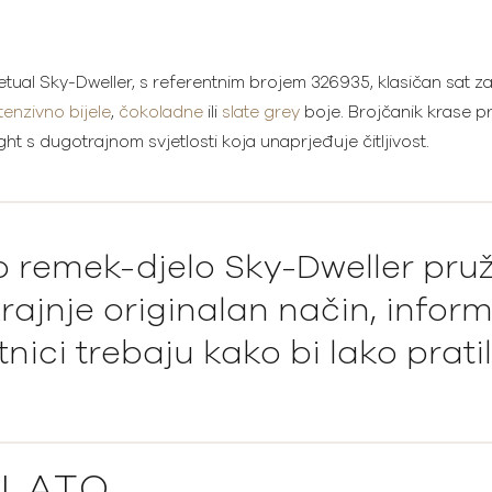
tual Sky-Dweller, s referentnim brojem 326935, klasičan sat za
tenzivno bijele
,
čokoladne
ili
slate grey
boje. Brojčanik krase p
ght s dugotrajnom svjetlosti koja unaprjeđuje čitljivost.
 remek-djelo Sky-Dweller pruž
rajnje originalan način, inform
tnici trebaju kako bi lako pratil
ZLATO