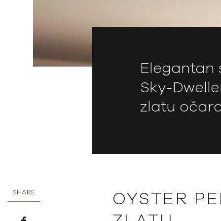
Elegantan s
Sky-Dwelle
zlatu očara
SHARE
OYSTER PE
ZLATU