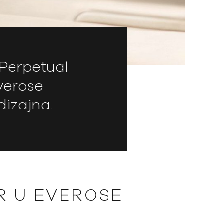
 Perpetual
verose
dizajna.
R U EVEROSE