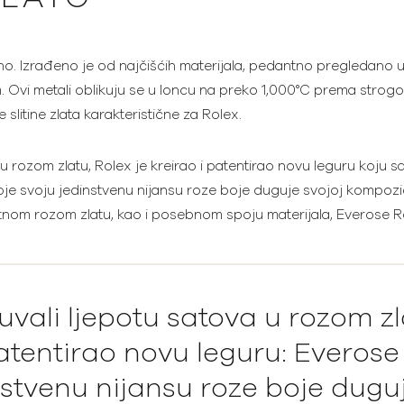
veno. Izrađeno je od najčišćih materijala, pedantno pregledano 
 Ovi metali oblikuju se u loncu na preko 1,000°C prema stro
e slitine zlata karakteristične za Rolex.
u rozom zlatu, Rolex je kreirao i patentirao novu leguru koju s
je svoju jedinstvenu nijansu roze boje duguje svojoj kompozicij
tnom rozom zlatu, kao i posebnom spoju materijala, Everose R
uvali ljepotu satova u rozom zl
atentirao novu leguru: Everose 
nstvenu nijansu roze boje duguj