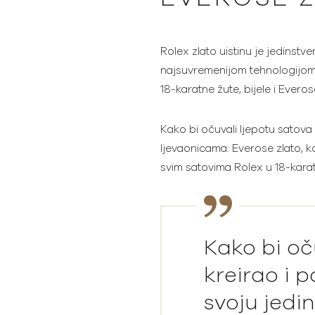
Rolex zlato uistinu je jedinst
najsuvremenijom tehnologijom.
18-karatne žute, bijele i Everos
Kako bi očuvali ljepotu satova 
ljevaonicama: Everose zlato, ko
svim satovima Rolex u 18-kara
Kako bi oč
kreirao i p
svoju jedi