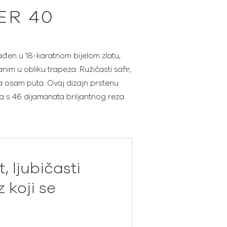
ER 40
ađen u 18-karatnom bijelom zlatu,
im u obliku trapeza. Ružičasti safir,
vlja osam puta. Ovaj dizajn prstenu
ta s 46 dijamanata briljantnog reza
t, ljubičasti
 koji se