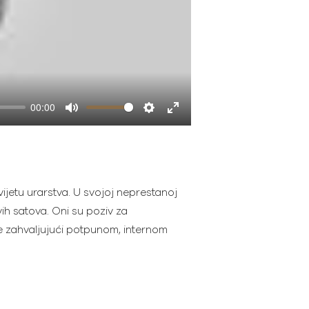
00:00
Mute
Settings
Enter
fullscreen
vijetu urarstva. U svojoj neprestanoj
ih satova. Oni su poziv za
ete zahvaljujući potpunom, internom