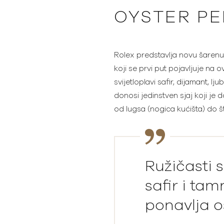
OYSTER PE
Rolex predstavlja novu šarenu,
koji se prvi put pojavljuje na 
svijetloplavi safir, dijamant, l
donosi jedinstven sjaj koji je 
od lugsa (nogica kućišta) do št
Ružičasti sa
safir i tam
ponavlja 