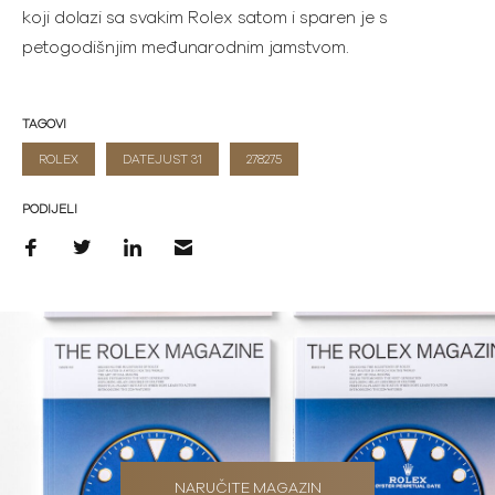
koji dolazi sa svakim Rolex satom i sparen je s
petogodišnjim međunarodnim jamstvom.
TAGOVI
ROLEX
DATEJUST 31
278275
PODIJELI
NARUČITE MAGAZIN