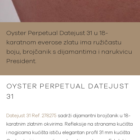
Oyster Perpetual Datejust 31 u 18-
karatnom everose zlatu ima ružičastu
boju, brojčanik s dijamantima i narukvicu
President.
OYSTER PERPETUAL DATEJUST
31
Datejust 31 Ref. 278275
sadrži dijamantni brojčanik u 18-
karatnim zlatnim okvirima. Refleksije na stranama kućišta
i nogicama kućišta ističu elegantan profil 31 mm kućišta