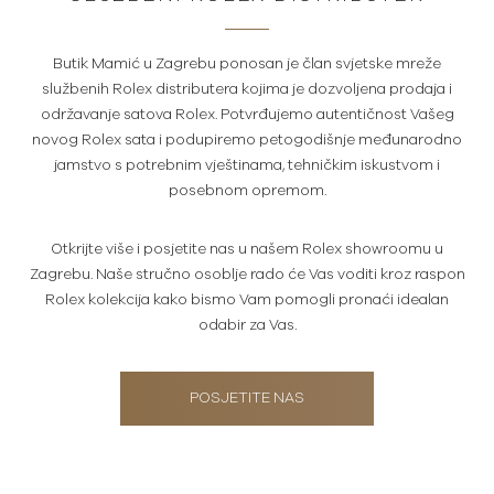
Butik Mamić u Zagrebu ponosan je član svjetske mreže
službenih Rolex distributera kojima je dozvoljena prodaja i
održavanje satova Rolex. Potvrđujemo autentičnost Vašeg
novog Rolex sata i podupiremo petogodišnje međunarodno
jamstvo s potrebnim vještinama, tehničkim iskustvom i
posebnom opremom.
Otkrijte više i posjetite nas u našem Rolex showroomu u
Zagrebu. Naše stručno osoblje rado će Vas voditi kroz raspon
Rolex kolekcija kako bismo Vam pomogli pronaći idealan
odabir za Vas.
POSJETITE NAS