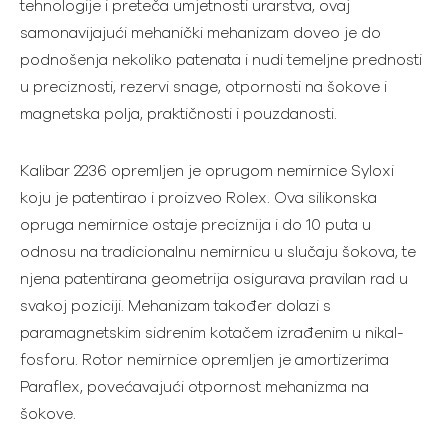
tehnologije i preteča umjetnosti urarstva, ovaj
samonavijajući mehanički mehanizam doveo je do
podnošenja nekoliko patenata i nudi temeljne prednosti
u preciznosti, rezervi snage, otpornosti na šokove i
magnetska polja, praktičnosti i pouzdanosti.
Kalibar 2236 opremljen je oprugom nemirnice Syloxi
koju je patentirao i proizveo Rolex. Ova silikonska
opruga nemirnice ostaje preciznija i do 10 puta u
odnosu na tradicionalnu nemirnicu u slučaju šokova, te
njena patentirana geometrija osigurava pravilan rad u
svakoj poziciji. Mehanizam također dolazi s
paramagnetskim sidrenim kotačem izrađenim u nikal-
fosforu. Rotor nemirnice opremljen je amortizerima
Paraflex, povećavajući otpornost mehanizma na
šokove.