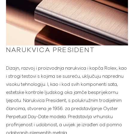
NARUKVICA PRESIDENT
Dizajn, razvoj i proizvodnja narukvica i kopča Rolex, kao
i strogi testovi s kojima se susreću, uključuju naprednu
visoku tehnologiju. I, kao i kod svih komponenti sata,
estetske kontrole ljudskog oka jamče besprijekornu
ljepotu. Narukvica President, s polukružnim trodijelnim
člancima, stvorena je 1956. za predstavljanje Oyster
Perpetual Day-Date modela. Predstavlja vrhunsku
profinjenost i udobnost, a uvijek je izrađen od pomno
odabranih plemenitih metala.