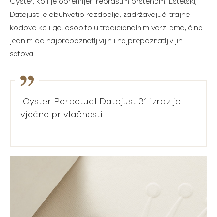
Oyster, koji je opremljen rebrastim prstenom. Estetski,
Datejust je obuhvatio razdoblja, zadržavajući trajne
kodove koji ga, osobito u tradicionalnim verzijama, čine
jednim od najprepoznatljivijih i najprepoznatljivijih
satova.
Oyster Perpetual Datejust 31 izraz je
vječne privlačnosti.