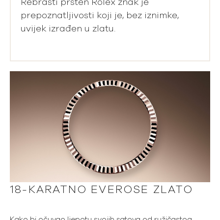
Rebrasti prsten Rolex znak je
prepoznatljivosti koji je, bez iznimke,
uvijek izrađen u zlatu.
18-KARATNO EVEROSE ZLATO
Kako bi očuvao ljepotu svojih satova od ružičastog