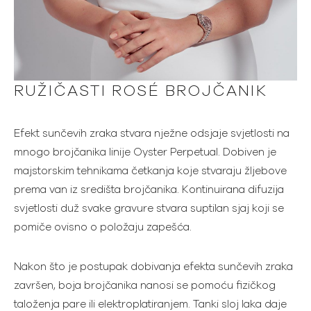
RUŽIČASTI ROSÉ BROJČANIK
Efekt sunčevih zraka stvara nježne odsjaje svjetlosti na
mnogo brojčanika linije Oyster Perpetual. Dobiven je
majstorskim tehnikama četkanja koje stvaraju žljebove
prema van iz središta brojčanika. Kontinuirana difuzija
svjetlosti duž svake gravure stvara suptilan sjaj koji se
pomiče ovisno o položaju zapešća.
Nakon što je postupak dobivanja efekta sunčevih zraka
završen, boja brojčanika nanosi se pomoću fizičkog
taloženja pare ili elektroplatiranjem. Tanki sloj laka daje