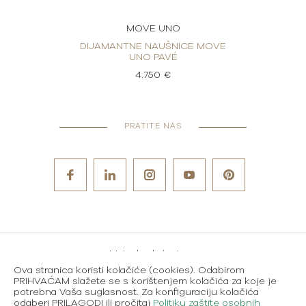
MOVE UNO
MOVE
DIJAMANTNE NAUŠNICE MOVE
DIJ
UNO PAVÉ
4.750 €
PRATITE NAS
Metode plaćanja
Ova stranica koristi kolačiće (cookies). Odabirom
Karijere
PRIHVAĆAM slažete se s korištenjem kolačića za koje je
potrebna Vaša suglasnost. Za konfiguraciju kolačića
Uvjeti korištenja
odaberi PRILAGODI ili pročitaj
Politiku zaštite osobnih