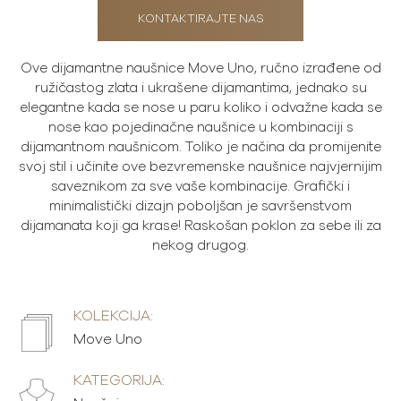
KONTAKTIRAJTE NAS
Ove dijamantne naušnice Move Uno, ručno izrađene od
ružičastog zlata i ukrašene dijamantima, jednako su
elegantne kada se nose u paru koliko i odvažne kada se
nose kao pojedinačne naušnice u kombinaciji s
dijamantnom naušnicom. Toliko je načina da promijenite
svoj stil i učinite ove bezvremenske naušnice najvjernijim
saveznikom za sve vaše kombinacije. Grafički i
minimalistički dizajn poboljšan je savršenstvom
dijamanata koji ga krase! Raskošan poklon za sebe ili za
nekog drugog.
KOLEKCIJA:
Move Uno
KATEGORIJA: