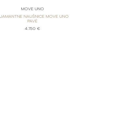
MOVE UNO
MOVE
IJAMANTNE NAUŠNICE MOVE UNO
DIJAMANTNE NAU
PAVÉ
PA
4.750 €
4.7