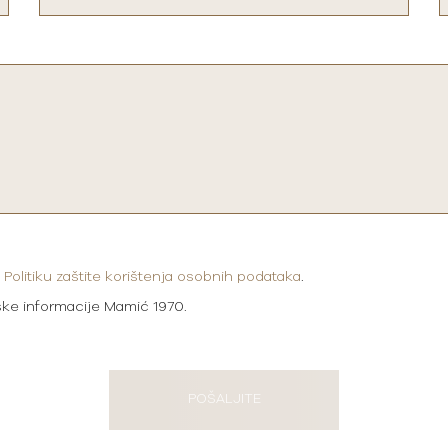
i
Politiku zaštite korištenja osobnih podataka
.
ške informacije Mamić 1970.
POŠALJITE