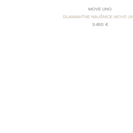
E UNO
MOVE UNO
UŠNICE MOVE UNO
DIJAMANTNE NAUŠNICE MOVE U
50 €
3.450 €