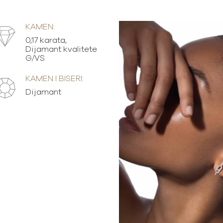
KAMEN:
0,17 karata,
Dijamant kvalitete
G/VS
KAMEN I BISERI:
Dijamant