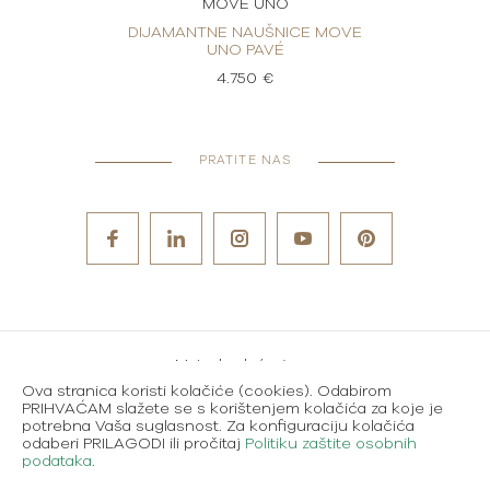
MOVE UNO
MOVE
DIJAMANTNE NAUŠNICE MOVE
DIJ
UNO PAVÉ
4.750 €
PRATITE NAS
Metode plaćanja
Ova stranica koristi kolačiće (cookies). Odabirom
Karijere
PRIHVAĆAM slažete se s korištenjem kolačića za koje je
potrebna Vaša suglasnost. Za konfiguraciju kolačića
Uvjeti korištenja
odaberi PRILAGODI ili pročitaj
Politiku zaštite osobnih
podataka
.
Politika zaštite osobnih podataka