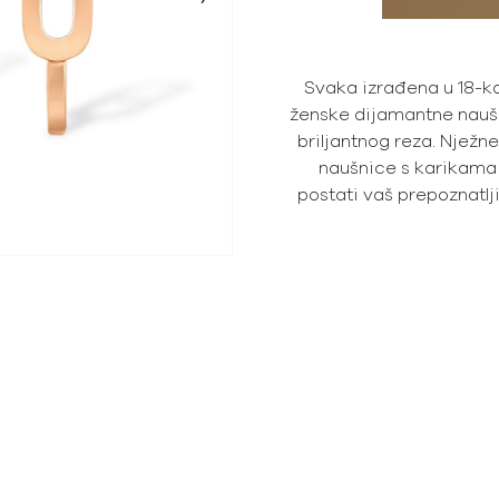
Svaka izrađena u 18-k
ženske dijamantne nauš
briljantnog reza. Nježne
naušnice s karikama 
postati vaš prepoznatl