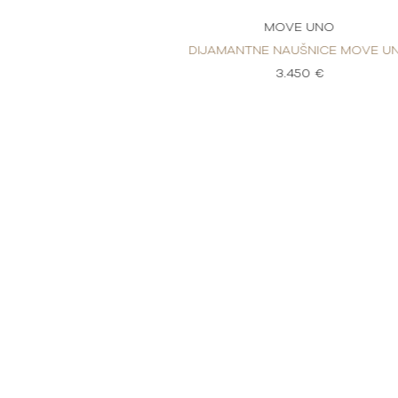
E UNO
MOVE UNO
UŠNICE MOVE UNO
DIJAMANTNE NAUŠNICE MOVE U
50 €
3.450 €