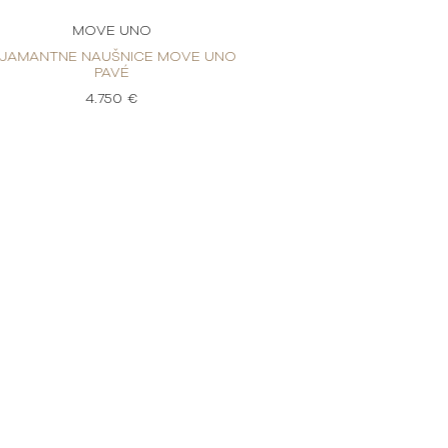
MOVE UNO
MOVE
IJAMANTNE NAUŠNICE MOVE UNO
DIJAMANTNE NAU
PAVÉ
PA
4.750 €
4.7