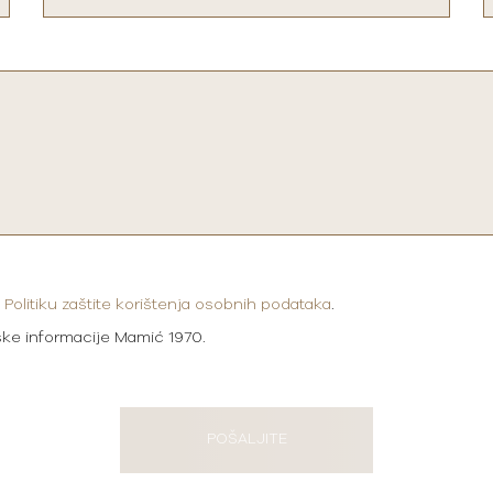
i
Politiku zaštite korištenja osobnih podataka
.
ške informacije Mamić 1970.
POŠALJITE