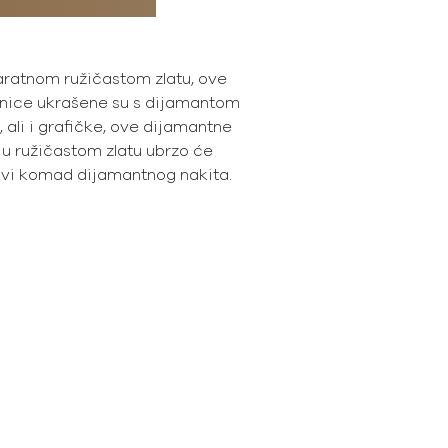
aratnom ružičastom zlatu, ove
nice ukrašene su s dijamantom
, ali i grafičke, ove dijamantne
u ružičastom zlatu ubrzo će
jivi komad dijamantnog nakita.