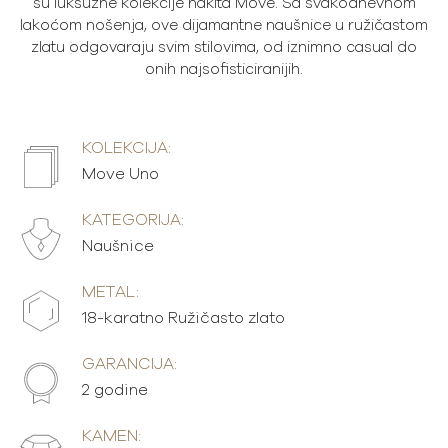
su luksuzne kolekcije nakita Move. Sa svakodnevnom
lakoćom nošenja, ove dijamantne naušnice u ružičastom
zlatu odgovaraju svim stilovima, od iznimno casual do
onih najsofisticiranijih.
KOLEKCIJA:
Move Uno
KATEGORIJA:
Naušnice
METAL:
18-karatno Ružičasto zlato
GARANCIJA:
2 godine
KAMEN: