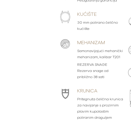
Petogodišnja garancija
KUĆIŠTE
30 mm polirano čelično
kućište
MEHANIZAM
Samonavijajući mehanički
mehanizam, kalibar T201
REZERVA SNAGE
Rezerva snage od
približno 38 sati
KRUNICA
Pritegnuta čelična krunica
za navijanje s prozirnim
plavim kupolastim
poliranim draguljem