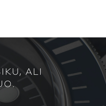
KU, ALI
UO.