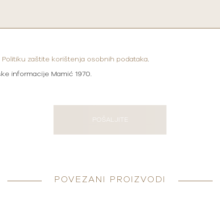
i
Politiku zaštite korištenja osobnih podataka
.
ške informacije Mamić 1970.
POŠALJITE
POVEZANI PROIZVODI