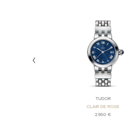
DOR
TUDOR
DE ROSE
CLAIR DE ROSE
50 €
2.950 €