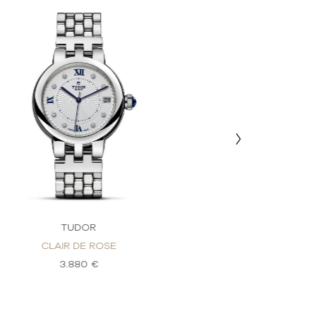
TUDOR
TU
CLAIR DE ROSE
CLAIR 
3.880 €
3.1