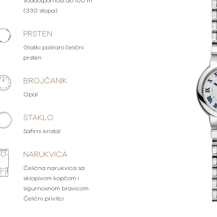
Vodootpornost do 100 m
(330 stopa)
PRSTEN
Glatki polirani čelični
prsten
BROJČANIK
Opal
STAKLO
Safirni kristal
NARUKVICA
Čelična narukvica sa
sklopivom kopčom i
sigurnosnom bravicom
Čelični privitci