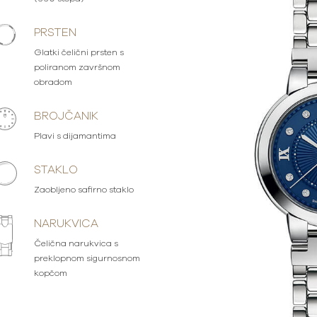
PRSTEN
Glatki čelični prsten s
poliranom završnom
obradom
BROJČANIK
Plavi s dijamantima
STAKLO
Zaobljeno safirno staklo
NARUKVICA
Čelična narukvica s
preklopnom sigurnosnom
kopčom