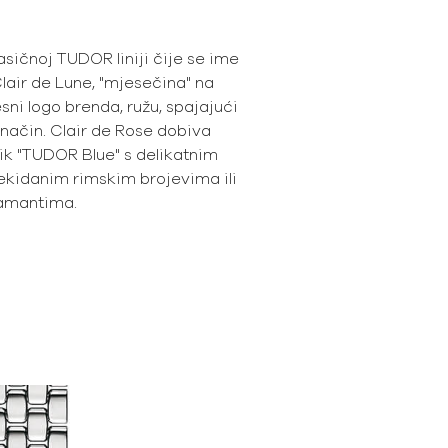
asičnoj TUDOR liniji čije se ime
lair de Lune, "mjesečina" na
ni logo brenda, ružu, spajajući
 način. Clair de Rose dobiva
ik "TUDOR Blue" s delikatnim
rekidanim rimskim brojevima ili
jamantima.