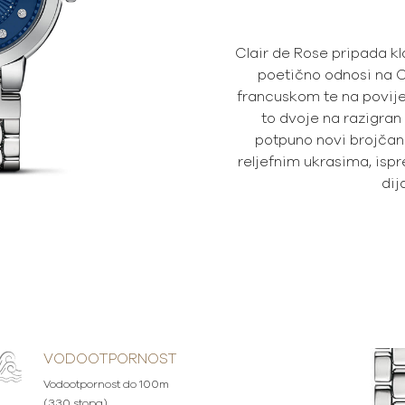
Clair de Rose pripada kl
poetično odnosi na C
francuskom te na povijes
to dvoje na razigran
potpuno novi brojčan
reljefnim ukrasima, isp
di
VODOOTPORNOST
Vodootpornost do 100m
(330 stopa)