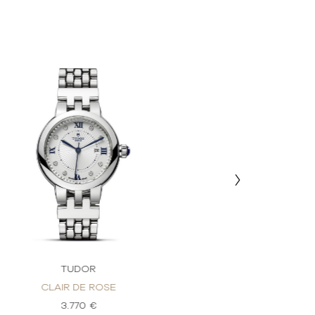
TUDOR
TU
CLAIR DE ROSE
CLAIR 
3.770 €
3.0