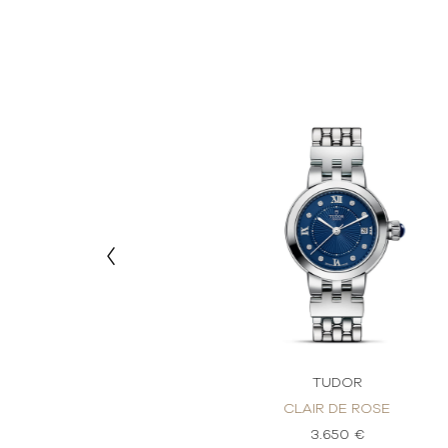
DOR
TUDOR
DE ROSE
CLAIR DE ROSE
80 €
3.650 €