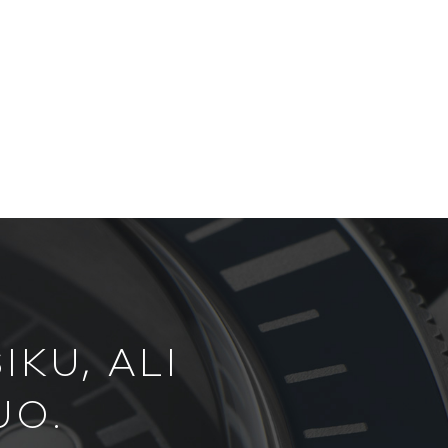
KU, ALI
UO.