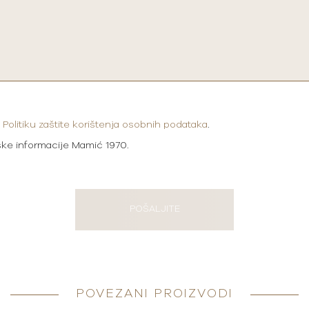
i
Politiku zaštite korištenja osobnih podataka
.
ške informacije Mamić 1970.
POŠALJITE
POVEZANI PROIZVODI