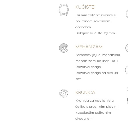
KUĆIŠTE
34 mm čelično kućište s
poliranom završnom
obradom
Debljina kućišta: 11,1 mm
MEHANIZAM
Samonavijajući mehanički
mehanizam, kalibar T601
Rezerva snage
Rezerva snage od oko 38
sati
KRUNICA
Krunica za navijanje u
čeliku s prozirnim plavim
kupolastim poliranim
draguljem