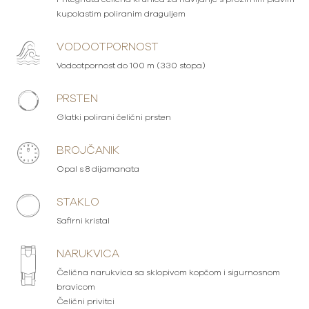
kupolastim poliranim draguljem
VODOOTPORNOST
Vodootpornost do 100 m (330 stopa)
PRSTEN
Glatki polirani čelični prsten
BROJČANIK
Opal s 8 dijamanata
STAKLO
Safirni kristal
NARUKVICA
Čelična narukvica sa sklopivom kopčom i sigurnosnom
bravicom
Čelični privitci