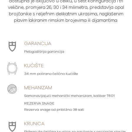
dostupna je isključivo u čeliku, u šest konfiguracija i tri
veličine, promjera 26, 30 i 34 milimetra, predstavlja opal
brojčanike s reljefnim delikatnim ukrasima, naglašenim
plavim lakiranim rimskim brojevima ili dijamantima.
GARANCIJA
Petogodišnja garancija
KUĆIŠTE
34 mm polirano čelično kućište
MEHANIZAM
Samonavijajući mehanički mehanizam, kalibar T601
REZERVA SNAGE
Rezerva snage od približno 38 sati
KRUNICA
Pritegnuta čelična krunica za navijanje s prozirnim plavim