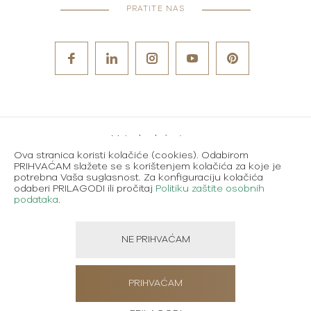
PRATITE NAS
Metode plaćanja
Ova stranica koristi kolačiće (cookies). Odabirom
Karijere
PRIHVAĆAM slažete se s korištenjem kolačića za koje je
potrebna Vaša suglasnost. Za konfiguraciju kolačića
Uvjeti korištenja
odaberi PRILAGODI ili pročitaj
Politiku zaštite osobnih
podataka
.
Politika zaštite osobnih podataka
NE PRIHVAĆAM
Created using magic by
Social Wizard
PRIHVAĆAM